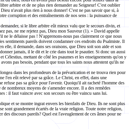
libre arbitre et de ne plus rien demander au Seigneur! C'est oublier
 Dieu n'avait plus rien à nous donner! C'est ne pas savoir que si, à
tre corruption et des entraînements de nos sens : la puissance de
demander, si le libre arbitre eût mieux valu que le secours divin, et
onnez pas, ne me rejetez pas, Dieu mon Sauveur (1). » David appelle
u'il ne le délaisse pas ! N'apprenons-nous pas clairement ce que nous
s sentiments pareils doivent condamner ces endroits du Psalmiste. Il
 en elle, il demande, dans ses oraisons, que Dieu soit son aide et son
nner jamais, il le dit et le crie dans tout le psautier. Si donc un aussi
t Célestius, mettant de côté les psaumes et les enseignements qu'on y
vons pas besoin, pendant que tous les saints nous attestent qu'ils ne
plongea dans les profondeurs de la prévarication et ne trouva rien pour
 ne l'en eût relevé par sa grâce. Le Christ, en effet, dans une
ne refuse pas sa grâce pour l'avenir. Quoiqu'il ait racheté l'homme des
ve de nombreux moyens de s'amender encore. Il a des remèdes
 : il faut vaincre avec son secours ou être vaincu sans lui.
que et se montre ingrat envers les bienfaits de Dieu. Ils ne sont plus
se sont grandement écartés de la vraie religion. Toute notre religion,
er des discours pareils? Quel est l'aveuglement de ces âmes pour ne