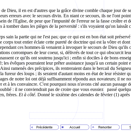
e de Dieu, il en est d'autres que la grâce divine comble chaque jour de 
eurs erreurs avec le secours divin. En niant ce secours, ils ne l'ont poin
u sein de l'Eglise, de peur que l'impunité de l'erreur ne la fasse croître
 tomber dans les pièges de la perversité : s'ils voyaient qu'on laissât ce
rps sain la partie qui ne l'est pas; que ce qui est en bon état soit prése
 corps tout entier éclate cette pureté de doctrine qui est la vôtre et don
endant ces hommes-là venaient à invoquer le secours de Dieu qu'ils ont n
tions corrompues de leur coeur, si, délivrés de tout ce qui obscurcit leur
mnassent ce qu'ils ont soutenu jusqu'ici ; enfin si dociles à de bons ens
té; les évêques pourraient leur prêter assistance jusqu'à un certain point 
Ainsi ramenés des précipices, ils rentreraient dans le bercail du Seigneur 
la fureur des loups ; ils seraient d'autant moins en état de leur résister q
ages de notre loi ont déjà suffisamment répondu aux novateurs; il ne nou
r et à les convaincre. C'est pourquoi nous n'avons cité aucun passage de l
 oublié : il ne conviendrait pas de croire que vous eussiez passé quelqu
en, frères.
Et à côté
. Donné le sixième des calendes de février (1) après