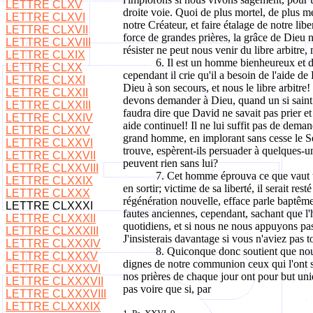
LETTRE CLXV
droite voie. Quoi de plus mortel, de plus m
LETTRE CLXVI
notre Créateur, et faire étalage de notre li
LETTRE CLXVII
force de grandes prières, la grâce de Dieu 
LETTRE CLXVIII
résister ne peut nous venir du libre arbitr
LETTRE CLXIX
6. Il est un homme bienheureux et déj
LETTRE CLXX
cependant il crie qu'il a besoin de l'aide 
LETTRE CLXXI
Dieu à son secours, et nous le libre arbitre
LETTRE CLXXII
devons demander à Dieu, quand un si saint 
LETTRE CLXXIII
faudra dire que David ne savait pas prier et
LETTRE CLXXIV
aide continuel! Il ne lui suffit pas de deman
LETTRE CLXXV
grand homme, en implorant sans cesse le Se
LETTRE CLXXVI
trouve, espèrent-ils persuader à quelques-u
LETTRE CLXXVII
peuvent rien sans lui?
LETTRE CLXXVIII
7. Cet homme éprouva ce que vaut tou
LETTRE CLXXIX
en sortir; victime de sa liberté, il serait re
LETTRE CLXXX
régénération nouvelle, efface parle baptême 
LETTRE CLXXXI
fautes anciennes, cependant, sachant que 
LETTRE CLXXXII
quotidiens, et si nous ne nous appuyons pas
LETTRE CLXXXIII
J'insisterais davantage si vous n'aviez pas to
LETTRE CLXXXIV
8. Quiconque donc soutient que nous 
LETTRE CLXXXV
dignes de notre communion ceux qui l'ont sou
LETTRE CLXXXVI
nos prières de chaque jour ont pour but un
LETTRE CLXXXVII
pas voire que si, par
LETTRE CLXXXVIII
LETTRE CLXXXIX