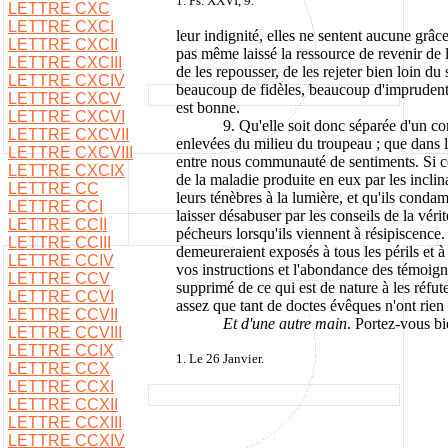
1. Ps. XXVI, 9.
LETTRE CXC
LETTRE CXCI
leur indignité, elles ne sentent aucune grâc
LETTRE CXCII
pas même laissé la ressource de revenir de l
LETTRE CXCIII
de les repousser, de les rejeter bien loin d
LETTRE CXCIV
beaucoup de fidèles, beaucoup d'imprudents à
LETTRE CXCV
est bonne.
LETTRE CXCVI
9. Qu'elle soit donc séparée d'un co
LETTRE CXCVII
enlevées du milieu du troupeau ; que dans le
LETTRE CXCVIII
entre nous communauté de sentiments. Si cep
LETTRE CXCIX
de la maladie produite en eux par les inclina
LETTRE CC
leurs ténèbres à la lumière, et qu'ils conda
LETTRE CCI
laisser désabuser par les conseils de la véri
LETTRE CCII
pécheurs lorsqu'ils viennent à résipiscence. 
LETTRE CCIII
demeureraient exposés à tous les périls et à 
LETTRE CCIV
vos instructions et l'abondance des témoign
LETTRE CCV
supprimé de ce qui est de nature à les réfute
LETTRE CCVI
assez que tant de doctes évêques n'ont rien
LETTRE CCVII
Et d'une autre main
. Portez-vous bi
LETTRE CCVIII
LETTRE CCIX
1. Le 26 Janvier.
LETTRE CCX
LETTRE CCXI
LETTRE CCXII
LETTRE CCXIII
LETTRE CCXIV