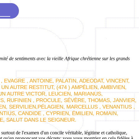
mité de sentiments avec la vieille Afrique chrétienne sur les grands
, EVAGRE , ANTOINE, PALATIN, ADEODAT, VINCENT,
 UN AUTRE RESTITUT,
(474
)
AMPÉLIEN, AMBIVIEN,
UN AUTRE VICTOR, LEUCIEN, MARIANUS,
, RUFINIEN , PROCULE, SÉVÈRE, THOMAS, JANVIER,
N, SERVILIEN,PÉLAGIEN, MARCELLUS , VENANTIUS ,
TIUS, CANDIDE , CYPRIEN, ÉMILIEN, ROMAIN,
E, SALUT DANS LE SEIGNEUR.
 surtout de l'examen d'un concile véritable, légitime et catholique,
nt qu'en prononçant vos décrets; vous vous montriez en cela fidèles à