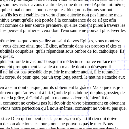
ui y sommes assis n'avons d'autre désir que de suivre l'Apôtre lui-même,
qui est mal et nous louons ce qui est bien; nous louons surtout la
isqu'ils les ont établies en vertu d'une autorité non pas humaine mais
tive avant qu'elle soit portée à la connaissance de ce siège; afin
ent comme de leur source première, qu'elles coulent pures à travers les
lles peuvent purifier et ceux dont l'eau sainte ne pouvait plus laver les
 en même temps que vous veillez au salut de vos Eglises, vous montrez
 vous désirez ainsi que l'Église, affermie dans ses propres règles et
btilités coupables, qu'ils répandent sous ombre de foi catholique. Ils
s pieux.
e plus profonde invasion. Lorsqu'un médecin se trouve en face de
s rendent promptement la santé à un malade dont on désespérait.
l ne lui est pas possible de guérir le membre atteint, il le retranche
 du corps, de peur. que, par un trop long retard, le mat ne s'attache aux
n à celui dont chaque jour ils obtiennent la grâce? Mais que dis-je ?
r ceux qui s'adressent à lui. Quoi de plus inique, de plus grossier, de
ur de la grâce, à Celui à qui tu reconnais devoir le bienfait de
re, comment ne crois-tu pas lui devoir de vivre pieusement en obtenant
devions notre perfection qu'à nous-mêmes, comment ne vois-tu pas que,
t-ce Dieu qui ne peut pas l'accorder,. ou n'y a-t-il rien qui doive
 de son aide tous les jours, nous ne pouvons pas le nier. Nous
nent du bien, nous en avons plus besoin encore pour rentrer dans la