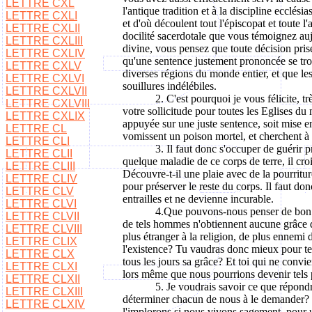
LETTRE CXL
l'antique tradition et à la discipline ecclé
LETTRE CXLI
et d'où découlent tout l'épiscopat et toute 
LETTRE CXLII
docilité sacerdotale que vous témoignez aujo
LETTRE CXLIII
divine, vous pensez que toute décision prise
LETTRE CXLIV
qu'une sentence justement prononcée se trou
LETTRE CXLV
diverses régions du monde entier, et que les
LETTRE CXLVI
souillures indélébiles.
LETTRE CXLVII
2. C'est pourquoi je vous félicite, 
LETTRE CXLVIII
votre sollicitude pour toutes les Eglises du
LETTRE CXLIX
appuyée sur une juste sentence, soit mise e
LETTRE CL
vomissent un poison mortel, et cherchent à 
LETTRE CLI
3. Il faut donc s'occuper de guérir
LETTRE CLII
quelque maladie de ce corps de terre, il cr
LETTRE CLIII
Découvre-t-il une plaie avec de la pourriture
LETTRE CLIV
pour préserver le reste du corps. Il faut don
LETTRE CLV
entrailles et ne devienne incurable.
LETTRE CLVI
4.Que pouvons-nous penser de bon de
LETTRE CLVII
de tels hommes n'obtiennent aucune grâce de 
LETTRE CLVIII
plus étranger à la religion, de plus ennemi d
LETTRE CLIX
l'existence? Tu vaudras donc mieux pour te 
LETTRE CLX
tous les jours sa grâce? Et toi qui ne con
LETTRE CLXI
lors même que nous pourrions devenir tels
LETTRE CLXII
5. Je voudrais savoir ce que répondr
LETTRE CLXIII
déterminer chacun de nous à le demander? Q
LETTRE CLXIV
l'implorons si nous vivons sagement, pour u