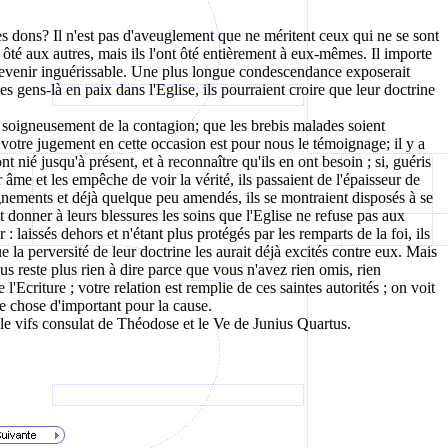
ses dons? Il n'est pas d'aveuglement que ne méritent ceux qui ne se sont
t ôté aux autres, mais ils l'ont ôté entièrement à eux-mêmes. Il importe
 et devenir inguérissable. Une plus longue condescendance exposerait
s gens-là en paix dans l'Eglise, ils pourraient croire que leur doctrine
rvé soigneusement de la contagion; que les brebis malades soient
t votre jugement en cette occasion est pour nous le témoignage; il y a
ié jusqu'à présent, et à reconnaître qu'ils en ont besoin ; si, guéris
 âme et les empêche de voir la vérité, ils passaient de l'épaisseur de
eignements et déjà quelque peu amendés, ils se montraient disposés à se
et donner à leurs blessures les soins que l'Eglise ne refuse pas aux
: laissés dehors et n'étant plus protégés par les remparts de la foi, ils
ue la perversité de leur doctrine les aurait déjà excités contre eux. Mais
s reste plus rien à dire parce que vous n'avez rien omis, rien
'Ecriture ; votre relation est remplie de ces saintes autorités ; on voit
e chose d'important pour la cause.
 le vifs consulat de Théodose et le Ve de Junius Quartus.