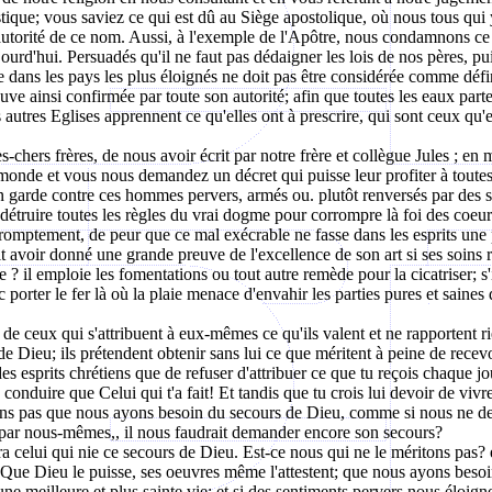
siastique; vous saviez ce qui est dû au Siège apostolique, où nous tous q
l'autorité de ce nom. Aussi, à l'exemple de l'Apôtre, nous condamnons ce 
urd'hui. Persuadés qu'il ne faut pas dédaigner les lois de nos pères, pu
 dans les pays les plus éloignés ne doit pas être considérée comme défini
ve ainsi confirmée par toute son autorité; afin que toutes les eaux part
 autres Eglises apprennent ce qu'elles ont à prescrire, qui sont ceux qu'e
très-chers frères, de nous avoir écrit par notre frère et collègue Jules ;
 monde et vous nous demandez un décret qui puisse leur profiter à toutes;
n garde contre ces hommes pervers, armés ou. plutôt renversés par des su
détruire toutes les règles du vrai dogme pour corrompre là foi des coeur
 promptement, de peur que ce mal exécrable ne fasse dans les esprits un
oit avoir donné une grande preuve de l'excellence de son art si ses soin
 ? il emploie les fomentations ou tout autre remède pour la cicatriser; s'i
c porter le fer là où la plaie menace d'envahir les parties pures et saines
 ceux qui s'attribuent à eux-mêmes ce qu'ils valent et ne rapportent rie
Dieu; ils prétendent obtenir sans lui ce que méritent à peine de recevoi
es esprits chrétiens que de refuser d'attribuer ce que tu reçois chaque jo
conduire que Celui qui t'a fait! Et tandis que tu crois lui devoir de viv
viens pas que nous ayons besoin du secours de Dieu, comme si nous ne 
 par nous-mêmes,, il nous faudrait demander encore son secours?
a celui qui nie ce secours de Dieu. Est-ce nous qui ne le méritons pas? es
ue Dieu le puisse, ses oeuvres même l'attestent; que nous ayons besoin
ne meilleure et plus sainte vie; et si des sentiments pervers nous éloig