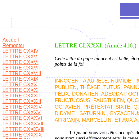
Accueil
LETTRE CLXXXI. (Année 416.)
Remonter
LETTRE CXXIV
LETTRE CXXV
Cette lettre du pape Innocent est belle, élo
LETTRE CXXVI
points de la foi.
LETTRE CXXVII
LETTRE CXXVIII
LETTRE CXXIX
INNOCENT A AURÈLE, NUMIDE, RU
LETTRE CXXX
PUBLIEN, THÉASE, TUTUS, PANNO
LETTRE CXXXI
FÉLIX, DONATIEN, ADÉODAT, OC
LETTRE CXXXII
FRUCTUOSUS, FAUSTINIEN, QUO
LETTRE CXXXIII
OCTAVIEN, PRÉTEXTAT, SIXTE, 
LETTRE CXXXIV
LETTRE CXXXV
DIDYME , SATURNIN , BYZACENUS
LETTRE CXXXVI
AFRICAIN, MARCELLIN, ET AUX 
LETTRE CXXXVII
LETTRE CXXXVIII
1. Quand vous vous êtes occupés des 
LETTRE CXXXIX
vous avez aussi efficacement servi la cause