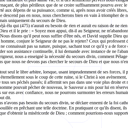
enaçant, de plus périlleux que de se croire suffisamment pourvu avec le 
berté aux dépens de sa puissance, comme si, après nous avoir créés libres,
ne descend pas en nous, nous chercherons bien en vain à triompher de no
e, mais uniquement du secours de Dieu.
à élu qui (475) n'aurait eu besoin de rien et aurait eu raison de ne rien 
de Dieu et il le prie : « Soyez mon appui, dit-il au Seigneur, ne m'aband
! Nous disons qu'il peut nous suffire d'être nés, et David supplie Dieu q
homme, conjure le Seigneur de ne pas le rejeter? Ceux qui professent de
 ne connaissait pas sa nature, puisque, sachant tout ce qu'il y a de force
der son assistance continuelle, il lui demande avec instance de ne l'abando
igneur, nous a enseigné la nécessité du secours divin, comment Pélage e
ns que nous ne devons pas chercher le secours de Dieu et que nous n'en a
t seul le libre arbitre, lorsque, usant imprudemment de ses forces, il 
sté éternellement sous le coup de cette ruine, si le Christ à son avènement,
tous ses péchés passés; il affermit ses pas dans une voie plus droite et 
l'homme pouvait pécher de nouveau, le Sauveur a mis pour lui en réser
 sur eus avec confiance, nous ne pourrons surmonter les erreurs humaines
ut dit.
n'avons pas besoin du secours divin, se déclare ennemi de la foi catholi
illée en prêchant une telle doctrine. En pratiquant ce qu'ils disent, ils 
ique d'obtenir la miséricorde de Dieu ; comment pourrions-nous support