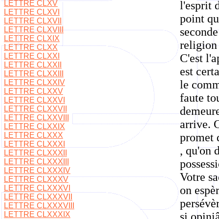
LETTRE CLXV
l'esprit
LETTRE CLXVI
point qu
LETTRE CLXVII
LETTRE CLXVIII
seconde
LETTRE CLXIX
religion
LETTRE CLXX
LETTRE CLXXI
C'est l'
LETTRE CLXXII
est cert
LETTRE CLXXIII
LETTRE CLXXIV
le comme
LETTRE CLXXV
faute to
LETTRE CLXXVI
LETTRE CLXXVII
demeure
LETTRE CLXXVIII
arrive. 
LETTRE CLXXIX
LETTRE CLXXX
promet d
LETTRE CLXXXI
, qu'on 
LETTRE CLXXXII
LETTRE CLXXXIII
possessi
LETTRE CLXXXIV
Votre sa
LETTRE CLXXXV
LETTRE CLXXXVI
on espèr
LETTRE CLXXXVII
persévèr
LETTRE CLXXXVIII
LETTRE CLXXXIX
si opini