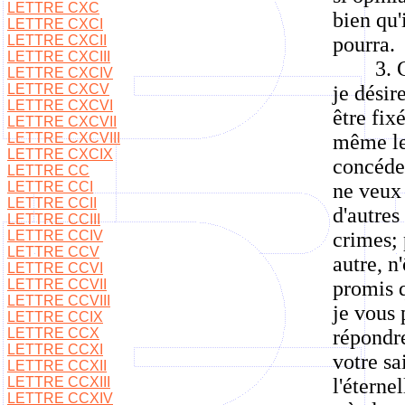
LETTRE CXC
bien qu'
LETTRE CXCI
LETTRE CXCII
pourra.
LETTRE CXCIII
3. 
LETTRE CXCIV
LETTRE CXCV
je désir
LETTRE CXCVI
être fix
LETTRE CXCVII
LETTRE CXCVIII
même les
LETTRE CXCIX
concéder
LETTRE CC
LETTRE CCI
ne veux 
LETTRE CCII
d'autres
LETTRE CCIII
LETTRE CCIV
crimes; 
LETTRE CCV
autre, n
LETTRE CCVI
LETTRE CCVII
promis q
LETTRE CCVIII
je vous 
LETTRE CCIX
LETTRE CCX
répondre
LETTRE CCXI
votre sa
LETTRE CCXII
LETTRE CCXIII
l'éterne
LETTRE CCXIV