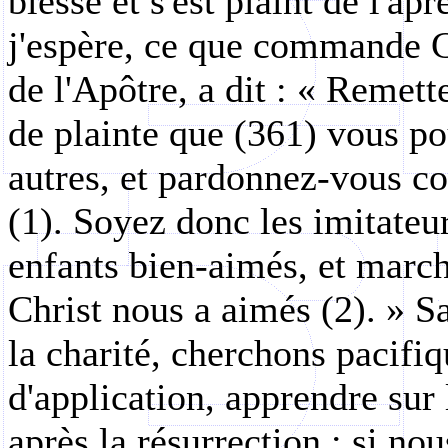
blessé et s'est plaint de l'âpr
j'espère, ce que commande Ce
de l'Apôtre, a dit : « Remet
de plainte que (361) vous po
autres, et pardonnez-vous 
(1). Soyez donc les imitate
enfants bien-aimés, et marc
Christ nous a aimés (2). » S
la charité, cherchons pacifi
d'application, apprendre sur 
après la résurrection ; si n