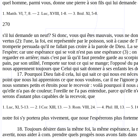
quel homme, parmi vous, donne une pierre à son fils qui lui demande 
1.
Matth
.
VI, 7, 8.
— 2. Luc, XVIII, 1-8. — 3. Ibid.
XI, 5-8.
270
s'il
lui demande un neuf? Si donc, vous qui êtes mauvais, vous ne donne
vertus (2): l'une, la foi, est représentée par le poisson, soit à cause d
tromperie persuada qu'il ne fallait pas croire à la parole de Dieu. La s
l'espère; car une espérance qui se voit n'est pas une espérance (3) ; on l
regarder en arrière; mais c'est par là qu'il faut prendre garde au scorpio
pain, par son utilité, l'emporte sur tout ce qui se mange; l'opposé du pa
nous apprennent toujours que Celui qui sait donner à ses enfants les do
17. Pourquoi Dieu fait-il cela, lui qui sait ce qui nous est né
point que nous lui apprenions ce que nous voulons, car il ne l'ignore p
nous sommes petits et étroits pour le recevoir : voilà pourquoi il nous 
qu'elle n'a pas de couleur; l'oreille ne l'a pas entendue, parce qu'elle
serons d'autant plus capables de la recevoir, que
1. Luc, XI, 5-13. — 2.
I
Cor
. XIII, 13.
— 3.
Rom.
VIII, 24. — 4. Phil. III, 13. — 5.
I
notre
foi s'y portera plus vivement, que noue l'espérerons plus fortem
18. Toujours désirer dans la même foi, la même espérance, la mê
avertir, nous aider à com. prendre quels progrès nous avons faits dans c