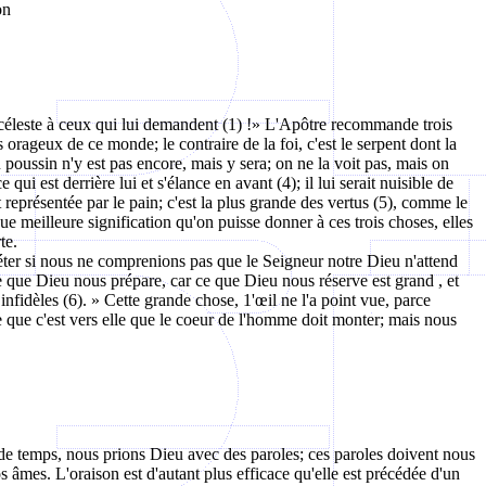
on
éleste à ceux qui lui demandent (1) !» L'
Apôtre
recommande trois
s orageux de ce monde; le contraire de la foi, c'est le serpent dont la
u poussin n'y est pas encore, mais y sera; on ne la voit pas, mais on
qui est derrière lui et s'élance en avant (4); il lui serait nuisible de
st représentée par le pain; c'est la plus grande des vertus (5), comme le
que meilleure signification qu'on puisse donner à ces trois choses, elles
te.
ter si nous ne comprenions pas que le Seigneur notre Dieu n'attend
ce que Dieu nous prépare, car ce que Dieu nous réserve est grand , et
infidèles (6). » Cette grande chose, 1'œil ne l'a point vue, parce
rce que c'est vers elle que le coeur de l'homme doit monter; mais nous
t de temps, nous prions Dieu avec des paroles; ces paroles doivent nous
os âmes. L'oraison est d'autant plus efficace qu'elle est précédée d'un