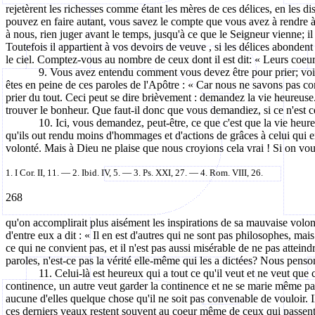
rejetèrent
les richesses comme étant les mères de ces délices, en les dist
pouvez en faire autant, vous savez le compte que vous avez à rendre à 
à nous, rien juger avant le temps, jusqu'à ce que le Seigneur vienne; il
Toutefois il appartient à vos devoirs de
veuve ,
si les délices abondent
le ciel. Comptez-vous au nombre de ceux dont il est dit: « Leurs coeur
9. Vous avez entendu comment vous devez être pour prier; voic
êtes en peine de ces paroles de l'Apôtre : « Car nous ne savons pas com
prier du tout. Ceci peut se dire brièvement : demandez la vie heureuse.
trouver le bonheur. Que faut-il donc que vous demandiez, si ce n'est c
10. Ici, vous demandez, peut-être, ce que c'est que la vie heure
qu'ils out rendu moins d'hommages et d'actions de grâces à celui qui e
volonté. Mais à Dieu ne plaise que nous croyions cela vrai ! Si on voula
1. I
Cor
. II, 11. — 2. Ibid. IV, 5. — 3.
Ps. XXI, 27. — 4. Rom. VIII, 26.
268
qu'on
accomplirait plus aisément les inspirations de sa mauvaise volo
d'entre eux a dit : « Il en est d'autres qui ne sont pas philosophes, ma
ce qui ne convient pas, et il n'est pas aussi misérable de ne pas atteind
paroles, n'est-ce pas la vérité elle-même qui les a dictées? Nous penson
11. Celui-là est heureux qui a tout ce qu'il veut et ne veut que
continence, un autre veut garder la continence et ne se marie même pas.
aucune d'elles quelque chose qu'il ne soit pas convenable de vouloir. Il
ces derniers veaux restent souvent au coeur même de ceux qui passent leu