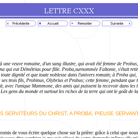
 à une veuve romaine, d'un sang illustre, qui avait été femme de Probus, 
ana qui eut
Démétrias
pour fille.
Proba
,surnommée
Faltonie
, s'était r
e toute dignité et que toute noblesse dans l'univers romain; à
Proba
qui, 
es trois fils,
Probinus
, Olybrius et Probus; cette femme, pendant que t
ait, avec l'unique
Mammone
, des amis qui puissent la recevoir
dans
les 
Les gens du monde et surtout les riches de la terre qui ont le goût de la
S SERVITEURS DU CHRIST, A PROBA, PIEUSE SERVAN
mis de vous écrire quelque chose sur la prière: grâce à celui que nous p