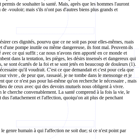
st permis de souhaiter la santé. Mais, après que les hommes l'auront
de -vouloir; mais s'ils n'ont pas d'autres biens plus grands et
sirer ces dignités, pourvu que ce ne soit pas pour elles-mêmes, ruais
e et d'une pompe inutile ou même dangereuse, ils font mal. Peuvent-ils
é avec ce qui suffit ; car nous n'avons rien apporté en ce monde et
ent dans la tentation, les pièges, les désirs insensés et dangereux qui
, se sont écartés de la foi et se sont jetés en beaucoup de douleurs (1).
nécessaire qu'il voudrait. C'est ce que demandait et c'est pour cela que
pour
vivre ,
de peur que, rassasié, je ne tombe dans le mensonge et je
nt que ce n'est pas pour lui-même qu'on recherche le nécessaire , mais
lieu de ceux avec qui des devoirs mutuels nous obligent à vivre.
on le cherche convenablement. La santé comprend à la fois la vie, le
nt dus l'attachement et l'affection, quoiqu'on ait plus de penchant
e genre humain à qui l'affection ne soit due; si ce n'est point par