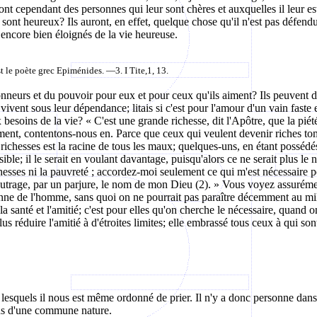
s ont cependant des personnes qui leur sont chères et auxquelles il leur e
ont heureux? Ils auront, en effet, quelque chose qu'il n'est pas défendu 
nt encore bien éloignés de la vie heureuse.
st le poète grec
Epiménides
. —3. I Tite
,1
, 13.
nneurs et du pouvoir pour eux et pour ceux qu'ils aiment? Ils peuvent dé
 vivent sous leur dépendance; litais si c'est pour l'amour d'un vain fast
 besoins de la vie? « C'est une grande richesse, dit l'Apôtre, que la piét
ment, contentons-nous en. Parce que ceux qui veulent devenir riches tomb
richesses est la racine de tous les maux; quelques-uns, en étant possédés
ible; il le serait en voulant davantage,
puisqu'alors
ce ne serait plus le 
ichesses ni la pauvreté ; accordez-moi seulement ce qui m'est nécessaire 
'outrage, par un parjure, le nom de mon Dieu (2). » Vous voyez assuréme
sonne de l'homme, sans quoi on ne pourrait pas paraître décemment au mi
 santé et l'amitié; c'est pour elles qu'on cherche le nécessaire, quand 
lus réduire l'amitié à d'étroites limites; elle embrassé tous ceux à qui so
lesquels il nous est même ordonné de prier. Il n'y a donc personne dans l
iens d'une commune nature.