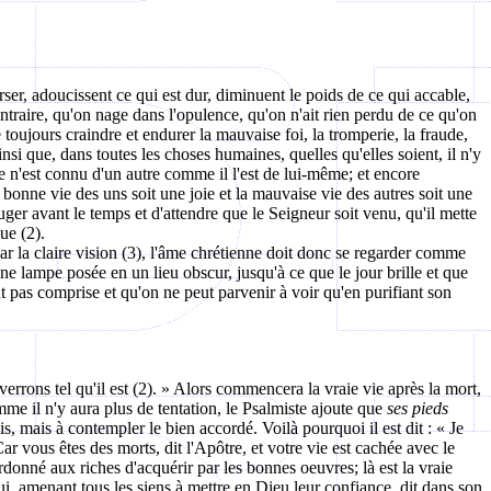
rser, adoucissent ce qui est dur, diminuent le poids de ce qui accable,
ontraire, qu'on nage dans l'opulence, qu'on n'ait rien perdu de ce qu'on
oujours craindre et endurer la mauvaise foi, la tromperie, la fraude,
insi que, dans toutes les choses humaines, quelles qu'elles soient, il n'y
 n'est connu d'un autre comme il l'est de lui-même; et encore
a bonne vie des uns soit une joie et la mauvaise vie des autres soit une
uger avant le temps et d'attendre que le Seigneur soit venu, qu'il mette
ue (2).
r la claire vision (3), l'âme chrétienne doit donc se regarder comme
une lampe posée en un lieu obscur, jusqu'à ce que le jour brille et que
nt pas comprise et qu'on ne peut parvenir à voir qu'en purifiant son
errons tel qu'il est (2). » Alors commencera la vraie vie après la mort,
mme il n'y aura plus de tentation, le Psalmiste ajoute que
ses pieds
is, mais à contempler le bien accordé. Voilà pourquoi il est dit : « Je
r vous êtes des morts, dit l'Apôtre, et votre vie est cachée avec le
 ordonné aux riches d'acquérir par les bonnes oeuvres; là est la vraie
i, amenant tous les siens à mettre en Dieu leur confiance, dit dans son