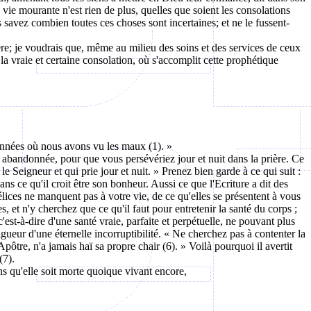
vie mourante n'est rien de plus, quelles que soient les consolations
 savez combien toutes ces choses sont incertaines; et ne le fussent-
ière; je voudrais que, même au milieu des soins et des services de ceux
a vraie et certaine consolation, où s'accomplit cette prophétique
s années où nous avons vu les maux (1). »
s abandonnée, pour que vous persévériez jour et nuit dans la prière. Ce
le Seigneur et qui prie jour et nuit. » Prenez bien garde à ce qui suit :
ans ce qu'il croit être son bonheur. Aussi ce que l'Ecriture a dit des
délices ne manquent pas à votre vie, de ce qu'elles se présentent à vous
 et n'y cherchez que ce qu'il faut pour entretenir la santé du corps ;
'est-à-dire d'une santé vraie, parfaite et perpétuelle, ne pouvant plus
a vigueur d'une éternelle incorruptibilité. « Ne cherchez pas à contenter la
pôtre, n'a jamais haï sa propre chair (6). » Voilà pourquoi il avertit
(7).
ns qu'elle soit morte quoique vivant encore,