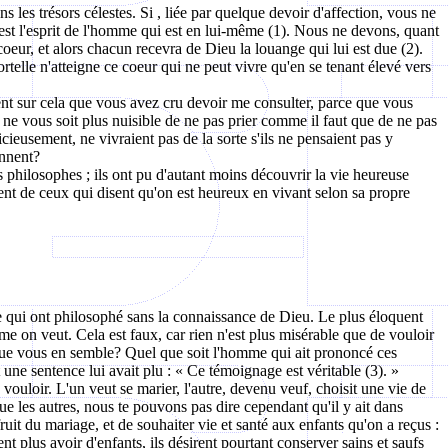
ns les trésors célestes.
Si ,
liée par quelque devoir d'affection, vous ne
'est l'esprit de l'homme qui est en lui-même (1). Nous ne devons, quant
oeur, et alors chacun recevra de Dieu la louange qui lui est due (2).
telle n'atteigne ce coeur qui ne peut vivre qu'en se tenant élevé vers
nt sur cela que vous avez cru devoir me consulter, parce que vous
 ne vous soit plus nuisible de ne pas prier comme il faut que de ne pas
cieusement, ne vivraient pas de la sorte s'ils ne pensaient pas y
ennent?
es philosophes ; ils ont pu d'autant moins découvrir la vie heureuse
ment de ceux qui disent qu'on est heureux en vivant selon sa propre
e qui
ont
philosophé sans la connaissance de Dieu. Le plus éloquent
mme on veut. Cela est faux, car rien n'est plus misérable que de vouloir
ue vous en semble? Quel que soit l'homme qui ait prononcé ces
 une sentence lui avait plu : « Ce témoignage est véritable (3). »
 vouloir. L'un veut se marier, l'autre, devenu veuf, choisit une vie de
ue les autres, nous te pouvons pas dire cependant qu'il y ait dans
ruit du mariage, et de souhaiter vie et santé aux enfants qu'on a reçus :
t plus avoir d'enfants, ils désirent pourtant conserver sains et saufs