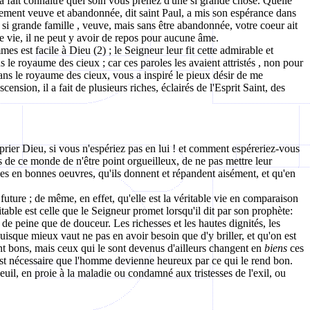
a fait connaître quel soin vous prenez d'une si grande chose. Quelle
tablement veuve et abandonnée, dit saint Paul, a mis son espérance dans
si grande famille , veuve, mais sans être abandonnée, votre coeur ait
e vie, il ne peut y avoir de repos pour aucune âme.
s est facile à Dieu (2) ; le Seigneur leur fit cette admirable et
ns le royaume des cieux ; car ces paroles les avaient attristés , non pour
dans le royaume des cieux, vous a inspiré le pieux désir de me
nsion, il a fait de plusieurs riches, éclairés de l'Esprit Saint, des
 prier Dieu, si vous n'espériez pas en lui ! et comment espéreriez-vous
s de ce monde de n'être point orgueilleux, de ne pas mettre leur
hes en bonnes oeuvres, qu'ils donnent et répandent aisément, et qu'en
ture ; de même, en effet, qu'elle est la véritable vie en comparaison
itable est celle que le Seigneur promet lorsqu'il dit par son prophète:
 de peine que de douceur. Les richesses et les hautes dignités, les
uisque mieux vaut ne pas en avoir besoin que d'y briller, et qu'on est
ent bons, mais ceux qui le sont devenus d'ailleurs changent en
biens
ces
 il est nécessaire que l'homme devienne heureux par ce qui le rend bon.
il, en proie à la maladie ou condamné aux tristesses de l'exil, ou