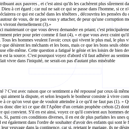
ribuant aux pauvres , et c'est ainsi qu'ils les cachèrent plus sûrement da
Dieu à cet égard ; car nul ne sait ce qui se passe dans l'homme, si ce n
 éclairera ce qui est caché dans les
ténèbres ,
découvrira les pensées du c
 autour de vous, de ne pas vous y attacher, de peur qu'une corruption mor
s vivront éternellement (3).»
i maintenant ce que vous devez demander en priant; c'est principaleme
ment prier pour prier comme il faut (4), » et que vous avez craint qu'il
 Tous les hommes veulent l'avoir; ceux qui vivent le plus mal, le plus vi
e que désirent les méchants et les bons, mais ce que les bons seuls obti
use elle-même. Cette question a fatigué le génie et les loisirs de bien d
n est la source. C'est pourquoi voyez d'abord s'il faut adhérer au senti
it vivre dans l'iniquité, ne serait-on pas d'autant plus misérable
nté ? C'est avec raison que ce sentiment a été repoussé par ceux-là mêm
is qui aiment la dispute, et selon lesquels le bonheur consiste à vivre co
re à ce qu'on veut que de vouloir atteindre à ce qu'il ne
faut
pas (1). » Q
s donc dire ici ce que dit l'Apôtre d'un certain prophète crétois (2) dont
 ce qui convient. S'il en est ainsi, voyez ce qu'il convient aux hommes de
 Si, parmi ces conditions diverses, il en est de plus parfaites les unes q
 est également dans l'ordre de souhaiter d'avoir des enfants qui sont le f
r veuvage dans la continence, car si, rejetant le mariage, ils ne désiren