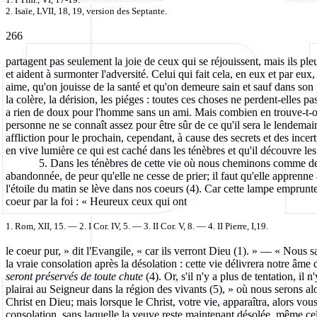
2. Isaïe, LVII, 18, 19, version des Septante.
266
partagent
pas seulement la joie de ceux qui se réjouissent, mais ils ple
et aident à surmonter l'adversité. Celui qui fait cela, en eux et par eu
aime, qu'on jouisse de la santé et qu'on demeure sain et sauf dans son
la colère, la dérision, les piéges : toutes ces choses ne perdent-elles p
a rien de doux pour l'homme sans un ami. Mais combien en trouve-t-on 
personne ne se connaît assez pour être sûr de ce qu'il sera le lendemain
affliction pour le prochain, cependant, à cause des secrets et des incer
en vive lumière ce qui est caché dans les ténèbres et qu'il découvre le
5. Dans les ténèbres de cette vie où nous cheminons comme des 
abandonnée, de peur qu'elle ne cesse de prier; il faut qu'elle apprenne 
l'étoile du matin se lève dans nos coeurs (4). Car cette lampe emprunte 
coeur par la foi : « Heureux ceux qui ont
1. Rom, XII, 15. — 2.
I
Cor
. IV, 5.
— 3.
II Cor. V, 8. — 4. II Pierre, I
,19
.
le
coeur pur, » dit l'Evangile, « car ils verront Dieu (1). » — « Nous sa
la vraie consolation après la désolation : cette vie délivrera notre âme 
seront préservés de toute chute
(4). Or, s'il n'y a plus de tentation, il
plairai au Seigneur dans la région des vivants (5), » où nous serons al
Christ en Dieu; mais lorsque le Christ, votre vie, apparaîtra, alors vous 
consolation, sans laquelle la veuve reste maintenant désolée, même cel