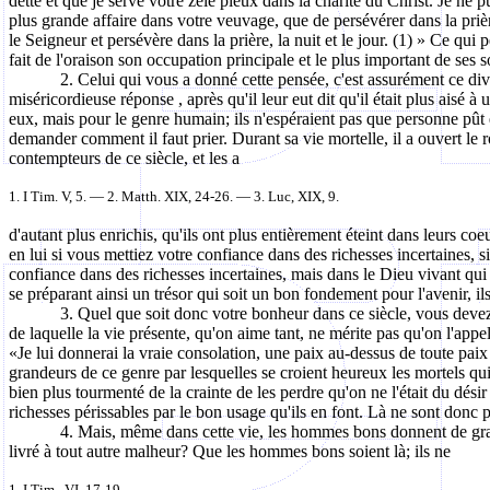
dette et que je serve votre zèle pieux dans la charité du Christ. Je n
plus grande affaire dans votre veuvage, que de persévérer dans la prière
le Seigneur et persévère dans la prière, la nuit et le jour. (1) » Ce qui
fait de l'oraison son occupation principale et le plus important de se
2. Celui qui vous a donné cette pensée, c'est assurément ce divi
miséricordieuse réponse , après qu'il leur eut dit qu'il était plus aisé 
eux, mais pour le genre humain; ils n'espéraient pas que personne
pût
demander comment il faut prier. Durant sa vie mortelle, il a ouvert le ro
contempteurs de ce siècle, et les a
1. I Tim.
V, 5.
— 2.
Matth
.
XIX, 24-26. — 3.
Luc, XIX, 9.
d'autant
plus enrichis, qu'ils ont plus entièrement éteint dans leurs c
en lui si vous mettiez votre confiance dans des richesses incertaines, 
confiance dans des richesses incertaines, mais dans le Dieu vivant qui
se préparant ainsi un trésor qui soit un bon fondement pour l'avenir, ils
3. Quel que soit donc votre bonheur dans ce siècle, vous devez
de laquelle la vie présente, qu'on aime tant, ne mérite pas qu'on l'appel
«Je lui donnerai la vraie consolation, une paix au-dessus de toute paix 
grandeurs de ce genre par lesquelles se croient heureux les mortels qui
bien plus tourmenté de la crainte de les perdre qu'on ne l'était du dés
richesses périssables par le bon usage qu'ils en font. Là ne sont donc p
4. Mais, même dans cette vie, les hommes bons donnent de grand
livré à tout autre malheur? Que les hommes bons soient là; ils ne
1. I
Tim
., VI, 17-19.