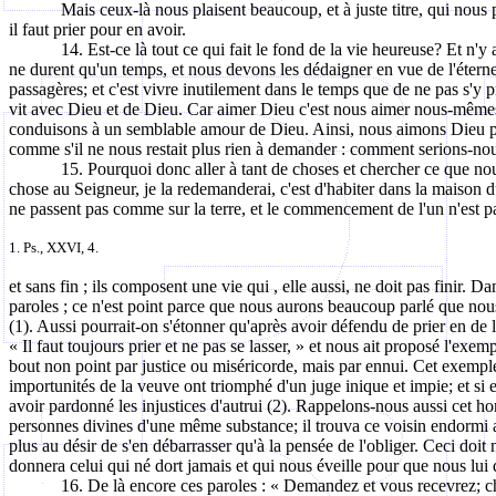
Mais ceux-là nous plaisent beaucoup, et à juste titre, qui nous 
il faut prier pour en avoir.
14. Est-ce là tout ce qui fait le fond de la vie heureuse? Et n'y
ne durent qu'un temps, et nous devons les dédaigner en vue de l'éterne
passagères; et c'est vivre inutilement dans le temps que de ne pas s'y pr
vit avec Dieu et de Dieu. Car aimer Dieu c'est nous aimer nous-mêm
conduisons à un semblable amour de Dieu. Ainsi, nous aimons Dieu po
comme s'il ne nous restait plus rien à demander : comment serions-nou
15. Pourquoi donc aller à tant de choses et chercher ce que no
chose au Seigneur, je la redemanderai, c'est d'habiter dans la maison d
ne passent pas comme sur la terre, et le commencement de l'un n'est pa
1. Ps., XXVI, 4.
et
sans fin ; ils composent une vie qui , elle aussi, ne doit pas finir. 
paroles ; ce n'est point parce que nous aurons beaucoup parlé que nous
(1). Aussi pourrait-on s'étonner qu'après avoir défendu de prier en de l
« Il faut toujours prier et ne pas se lasser, » et nous ait proposé l'exem
bout non point par justice ou miséricorde, mais par ennui. Cet exempl
importunités de la veuve ont triomphé d'un juge inique et impie; et si e
avoir pardonné les injustices d'autrui (2). Rappelons-nous aussi cet
personnes divines d'une même substance; il trouva ce voisin endormi avec
plus au désir de s'en débarrasser qu'à la pensée de l'obliger. Ceci do
donnera celui qui né dort jamais et qui nous éveille pour que nous lui
16. De là encore ces paroles : « Demandez et vous recevrez; ch