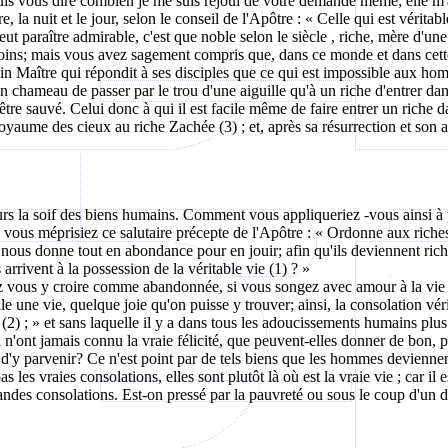
e puis vous dire combien je me suis réjoui de votre demande même; elle m'
, la nuit et le jour, selon le conseil de l'Apôtre : « Celle qui est véri
 peut paraître admirable, c'est que noble selon le
siècle ,
riche, mère d'une 
s soins; mais vous avez sagement compris que, dans ce monde et dans cett
n Maître qui répondit à ses disciples que ce qui est impossible aux homme
à un chameau de passer par le trou d'une aiguille qu'à un riche d'entrer da
être sauvé. Celui donc à qui il est facile même de faire entrer un riche 
yaume des cieux au riche Zachée (3) ; et, après sa résurrection et son asce
oeurs la soif des biens humains. Comment vous
appliqueriez -
vous ainsi à
si vous méprisiez ce salutaire précepte de l'Apôtre : « Ordonne aux riche
 nous donne tout en abondance pour en jouir; afin qu'ils deviennent ric
 arrivent à la possession de la véritable vie (1) ? »
 vous y croire comme abandonnée, si vous songez avec amour à la vie fu
le une vie, quelque joie qu'on puisse y trouver; ainsi, la consolation vér
(2) ; » et sans laquelle il y a dans tous les adoucissements humains plus
 n'ont jamais connu la vraie félicité, que peuvent-elles donner de bon, p
ir d'y parvenir? Ce n'est point par de tels biens que les hommes devienn
as les vraies consolations, elles sont plutôt là où est la vraie vie ; car
es consolations. Est-on pressé par la pauvreté ou sous le coup d'un deu