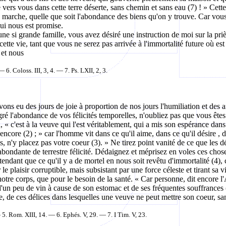
ers vous dans cette terre déserte, sans chemin et sans eau (7) ! » Cette 
n marche, quelle que soit l'abondance des biens qu'on y trouve. Car vous
qui nous est promise.
'une si grande famille, vous avez désiré une instruction de moi sur la pr
 vie, tant que vous ne serez pas arrivée à l'immortalité future où est l
 et nous
— 6.
Coloss
. III, 3, 4. — 7. Ps. LXII, 2, 3.
 avons eu des jours de joie à proportion de nos jours l'humiliation et de
ré l'abondance de vos félicités temporelles, n'oubliez pas que vous ête
n, « c'est à la veuve qui l'est véritablement, qui a mis son espérance dans 
 encore (2) ; » car l'homme vit dans ce qu'il aime, dans ce qu'il
désire ,
d
us, n'y placez pas votre coeur (3). » Ne tirez point vanité de ce que les 
ondante de terrestre félicité. Dédaignez et méprisez en voles ces choses,
endant que ce qu'il y a de mortel en nous soit revêtu d'immortalité (4), c
ar le plaisir corruptible, mais subsistant par une force céleste et tirant s
notre corps, que pour le besoin de la santé. « Car personne, dit encore l'A
'un peu de vin à cause de son estomac et de ses fréquentes souffrances 
re, de ces délices dans lesquelles une veuve ne peut mettre son coeur, sa
 5.
Rom. XIII, 14. — 6.
Ephés
. V, 29. — 7. I
Tim
. V, 23.