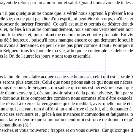
payent de retour par un amour pur et saint. Quand nous avons de telles am
 a-t-il pas quelque autre chose que la vérité nous apprend à préférer à to
lle vie; on ne peut pas dire d'un
esprit ,
ni peut-être du corps, qu'il est 
oposer de mériter l'éternité. Ce qu'il est utile et permis de désirer doit 
es; et, fidèles à un autre commandement, nous aimons véritablement 
ur lui-même, et, pour lui-même encore, nous et notre prochain. En vi
s déjà heureux , puisqu'il nous manque encore ce qui demeure le seul b
us avons à demander, de peur de ne pas prier comme il faut? Pourquoi ne 
u Seigneur tous les jours de ma vie, afin que je contemple les délices de 
s la On de l'autre; les jours y sont tous ensemble
Dans le but de nous faire acquérir cette vie heureuse, celui qui est la vra
 serons plus exaucés; Celui que nous prions sait ce qui nous est nécess
ongs discours, le Seigneur, qui sait ce qui nous est nécessaire avant que
ple d'une veuve qui, désirant avoir raison de la partie adverse, finit par s
e doit nous faire comprendre combien nous sommes sûrs d'être exaucés d'
lle réussit à exercer la vengeance qu'elle méditait, avec quelle bonté et
 homme
qui ,
n'ayant rien à offrir à un ami arrivé chez lui, alla demander à s
 ses serviteurs et , grâce à ses instances incommodes et fatigantes, obti
it nous faire entendre que si un homme endormi est forcé de donner ce qu'
 demandions (3) !
erchez et vous trouverez ; frappez et on vous ouvrira. Car quiconque de