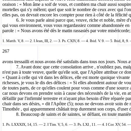
oraison : « Mon âme a soif de vous, et combien ma chair aussi soupire v
mortelles qui s'y mêlent; quel que soit le nombre de ceux avec qui l'o
elles pas, on devrait encore les compter pour rien à côté de la félicité 
6. Je vous parle ainsi parce que, veuve, riche et noble, mère d
qui vous environnent, vous vous regardassiez comme abandonnée en cette
parole : « Nous avons été dès le matin rassasiés par votre miséricorde;
1.
Matth
.
V, 8.
— 2.
I Jean, III, 2.
— 3.
Ps. CXIV, 8.
— 4.
Ibid. V. 9.
— 5.
Ibid, 8, 9.
267
avons
tressailli et nous avons été satisfaits dans tous nos jours. Nous
7. Avant donc que cette consolation
arrive ,
n'oubliez pas, malg
n'est pas à toute veuve, quelle qu'elle soit, que l'Apôtre attribue ce do
« Quant à celle qui vit dans les délices, elle est morte quoique vivante
richesses, je vous le dis des délices : « Si elles abondent autour de vo
de toutes parts, de ce qu'elles coulent pour vous comme d'une source ab
car nous devons en prendre soin à cause des nécessités de la vie, en att
défaillir par l'infirmité terrestre et n'ayant plus besoin d'être réparée p
chair dans ses désirs, » dit l'Apôtre (5); nous ne devons avoir soin de 
Timothée ,
qui apparemment châtiait trop durement son corps, d'user d
8. Beaucoup de saints et de saintes, se défiant, en toute maniè
1. Ps. LXXXIX, 14, 15. — 2.
I Tim.
V, 5, 6.
— 3. Ps.
LXI ,
11. — 4.
I
Cor
. XV, 54.
—