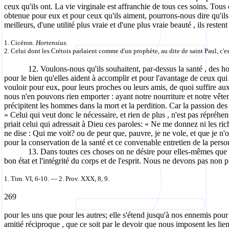
ceux qu'ils ont. La vie virginale est affranchie de tous ces soins. Tou
obtenue pour eux et pour ceux qu'ils aiment, pourrons-nous dire qu'ils s
meilleurs, d'une utilité plus vraie et d'une plus vraie beauté , ils reste
1. Cicéron.
Hortensius
.
2. Celui dont les Crétois parlaient comme d'un prophète, au dite de saint Paul, c'e
12. Voulons-nous qu'ils souhaitent, par-dessus la
santé ,
des ho
pour le bien qu'elles aident à accomplir et pour l'avantage de ceux qui
vouloir pour eux, pour leurs proches ou leurs amis, de quoi suffire aux
nous n'en pouvons rien emporter : ayant notre nourriture et notre vête
précipitent les hommes dans la mort et la perdition. Car la passion des 
» Celui qui veut donc le nécessaire, et rien de
plus ,
n'est pas répréhens
priait celui qui adressait à Dieu ces paroles: « Ne me donnez ni les r
ne dise : Qui me voit?
ou
de peur que, pauvre, je ne vole, et que je n
pour la conservation de la santé et ce convenable entretien de la per
13. Dans toutes ces choses on ne désire pour elles-mêmes que la
bon état et l'intégrité du corps et de l'esprit. Nous ne devons pas non p
1.
Tim
. VI, 6-10. — 2. Prov. XXX, 8, 9.
269
pour
les uns que pour les autres; elle s'étend jusqu'à nos ennemis pour 
amitié réciproque , que ce soit par le devoir que nous imposent les l