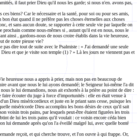
itiés, il faut prier Dieu qu'il nous les garde; si nous n'en.
avons
pas,
us ces biens? Car le nécessaire et la santé, pour soi ou pour ses amis,
en bon état quand il ne préfère pas les choses éternelles aux choses
donc, et sans aucun doute, se rapporter à cette seule vie par laquelle on
notre prochain comme nous-mêmes
si ,
autant qu'il est en nous, nous le
vant
ainsi ,
gardons-nous de nous croire établis dans la vie heureuse,
ut de notre pieuse vie?
pas dire tout de suite avec le Psalmiste : « J'ai demandé une seule
Dieu et que je visite son temple (1) ? » Là les jours ne viennent pas et
ie Vie heureuse nous a appris à prier, mais non pas en beaucoup de
aire avant que nous le lui ayons demandé; le Seigneur lui-même l'a dit
 nous le lui demandions, nous ait exhortés à la prière au point de dire :
e faire écouter du juge à force d'importunités : elle en était venue à
un Dieu miséricordieux et juste en le priant sans cesse, puisque les
 quelle miséricorde Dieu accomplira les bons désirs de ceux qu'il sait
on voisin trois pains, par lesquels peut-être étaient figurées les trois
nt de lui les trois pains qu'il voulait : ce voisin encore céda bien
on lui demande après qu'on l'a éveillé malgré lui, avec quelle bonté
mande reçoit, et qui cherche trouve, et l'on ouvre à qui frappe. Or,