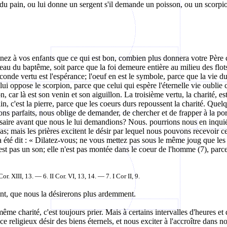
du pain, ou lui donne un sergent s'il demande un poisson, ou un scorpi
z à vos enfants que ce qui est bon, combien plus donnera votre Père c
e l'eau du baptême, soit parce que la foi demeure entière au milieu des flot
econde vertu est l'espérance; l'oeuf en est le symbole, parce que la vie d
ui oppose le scorpion, parce que celui qui espère l'éternelle vie oublie ce 
n, car là est son venin et son aiguillon. La troisième vertu, la charité, e
in, c'est la pierre, parce que les coeurs durs repoussent la charité. Quel
ns parfaits, nous oblige de demander, de chercher et de frapper à la por
cessaire avant que nous le lui demandions? Nous.
pourrions
nous en inquié
as; mais les prières excitent le désir par lequel nous pouvons recevoir 
a été dit : « Dilatez-vous; ne vous mettez pas sous le même joug que les 
 n'est pas un son; elle n'est pas montée dans le coeur de l'homme (7), pa
Cor
.
XIII, 13.
— 6. II Cor. VI, 13, 14. — 7. I Cor II, 9.
ent, que nous la désirerons plus ardemment.
me charité, c'est toujours prier. Mais à certains intervalles d'heures e
e religieux désir des biens éternels, et nous exciter à l'accroître dans n