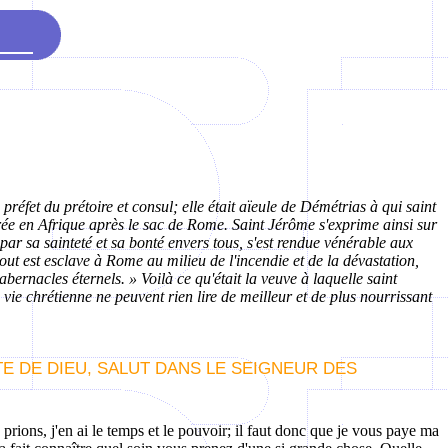
préfet du prétoire et consul; elle était aïeule de
Démétrias
à qui saint
etirée en Afrique après le sac de Rome. Saint Jérôme s'exprime ainsi sur
par sa sainteté et sa bonté envers tous, s'est rendue vénérable aux
out est esclave à Rome au milieu de l'incendie et de la dévastation,
tabernacles éternels. » Voilà ce qu'était la veuve à laquelle saint
 vie chrétienne ne peuvent rien lire de meilleur et de plus nourrissant
TE DE DIEU, SALUT DANS LE SEIGNEUR DES
rions, j'en ai le temps et le pouvoir; il faut donc que je vous paye ma