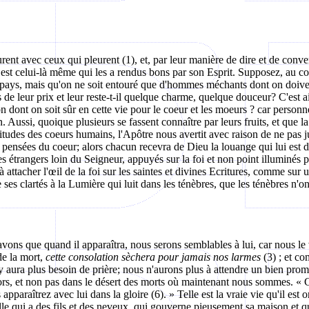
urent avec ceux qui pleurent (1), et, par leur manière de dire et de conve
x, est celui-là même qui les a rendus bons par son Esprit. Supposez, au c
 pays, mais qu'on ne soit entouré que d'hommes méchants dont on doive t
as de leur prix et leur reste-t-il quelque charme, quelque douceur? C'est a
dont on soit sûr en cette vie pour le coeur et les moeurs ?
car
personne
. Aussi, quoique plusieurs se fassent connaître par leurs fruits, et que l
titudes des coeurs humains, l'Apôtre nous avertit avec raison de ne pas j
s pensées du coeur; alors chacun recevra de Dieu la louange qui lui est d
étrangers loin du Seigneur, appuyés sur la foi et non point illuminés pa
à attacher l'œil de la foi sur les saintes et divines Ecritures, comme sur 
ses clartés à la Lumière qui luit dans les ténèbres, que les ténèbres n'o
vons que quand il apparaîtra, nous serons semblables à lui, car nous le v
de la mort,
cette consolation sèchera pour jamais nos larmes
(3) ; et co
 n'y aura plus besoin de prière; nous n'aurons plus à attendre un bien prom
ors, et non pas dans le désert des morts où maintenant nous sommes. « Ca
apparaîtrez avec lui dans la gloire (6). » Telle est la vraie vie qu'il est
le qui a des fils et des neveux, qui gouverne pieusement sa maison et qu