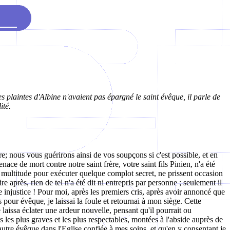
s plaintes d'Albine n'avaient pas épargné le saint évêque, il parle de
ité.
re; nous vous guérirons ainsi de vos soupçons si c'est possible, et en
ce de mort contre notre saint frère, votre saint fils Pinien, n'a été
a multitude pour exécuter quelque complot secret, ne prissent occasion
après, rien de tel n'a été dit ni entrepris par personne ; seulement il
e injustice ! Pour moi, après les premiers cris, après avoir annoncé que
 pour évêque, je laissai la foule et retournai à mon siège. Cette
laissa éclater une ardeur nouvelle, pensant qu'il pourrait ou
 les plus graves et les plus respectables, montées à l'abside auprès de
utre évêque dans l'Eglise confiée à mes soins, et qu'en y consentant je