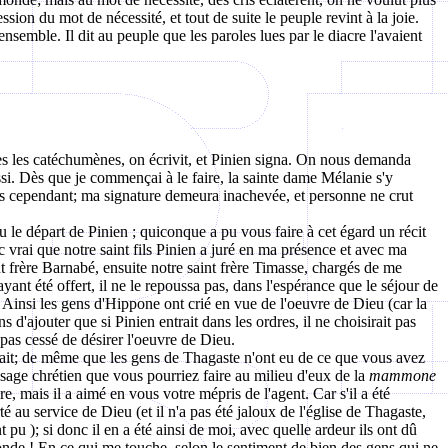
sion du mot de nécessité, et tout de suite le peuple revint à la joie.
emble. Il dit au peuple que les paroles lues par le diacre l'avaient
mes les catéchumènes, on écrivit, et Pinien signa. On nous demanda
si. Dès que je commençai à le faire, la sainte dame Mélanie s'y
béis cependant; ma signature demeura inachevée, et personne ne crut
su le départ de Pinien ; quiconque a pu vous faire à cet égard un récit
nc vrai que notre saint fils Pinien a juré en ma présence et avec ma
aint frère Barnabé, ensuite notre saint frère Timasse, chargés de me
yant été offert, il ne le repoussa pas, dans l'espérance que le séjour de
é. Ainsi les gens d'Hippone ont crié en vue de l'oeuvre de Dieu (car la
 d'ajouter que si Pinien entrait dans les ordres, il ne choisirait pas
 pas cessé de désirer l'oeuvre de Dieu.
riait; de même que les gens de Thagaste n'ont eu de ce que vous avez
'usage chrétien que vous pourriez faire au milieu d'eux de la
mammone
mais il a aimé en vous votre mépris de l'agent. Car s'il a été
au service de Dieu (et il n'a pas été jaloux de l'église de Thagaste,
pu ); si donc il en a été ainsi de moi, avec quelle ardeur ils ont dû
 monde ! En ce qui me touche, selon le sentiment de bien des gens qui ne