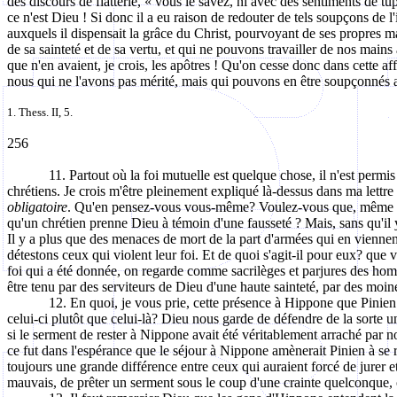
des discours de flatterie, « vous le savez, ni avec des sentiments de t
ce n'est Dieu ! Si donc il a eu raison de redouter de tels soupçons de l
auxquels il dispensait la grâce du Christ, pourvoyant de ses propres ma
de sa sainteté et de sa vertu, et qui ne pouvons travailler de nos mains
que n'en avaient, je crois, les apôtres ! Qu'on cesse donc dans cette af
nous qui ne l'avons pas mérité, mais qui pouvons en être soupçonnés 
1. Thess. II, 5.
256
11. Partout où la foi mutuelle est quelque chose, il n'est perm
chrétiens. Je crois m'être pleinement expliqué là-dessus dans ma lett
obligatoire
. Qu'en pensez-vous vous-même? Voulez-vous que, même en p
qu'un chrétien prenne Dieu à témoin d'une fausseté ? Mais, sans qu'il 
Il y a plus que des menaces de mort de la part d'armées qui en vienn
détestons ceux qui violent leur foi. Et de quoi s'agit-il pour eux? que v
foi qui a été donnée, on regarde comme sacrilèges et parjures des homm
être tenu par des serviteurs de Dieu d'une haute sainteté, par des moine
12. En quoi, je vous prie, cette présence à Hippone que Pinien a 
celui-ci plutôt que celui-là? Dieu nous garde de défendre de la sorte un s
si le serment de rester à Nippone avait été véritablement arraché par no
ce fut dans l'espérance que le séjour à Nippone amènerait Pinien à se r
toujours une grande différence entre ceux qui auraient forcé de jurer et
mauvais, de prêter un serment sous le coup d'une crainte quelconque, ou