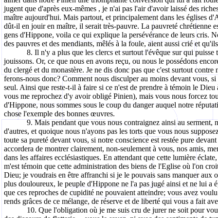
jugent que d'après eux-mêmes , je n'ai pas l'air d'avoir laissé des riche
maître aujourd'hui. Mais partout, et principalement dans les églises d'A
dût-il en jouir en maître, il serait très-pauvre. La pauvreté chrétienne
gens d'Hippone, voila ce qui explique la persévérance de leurs cris. N
des pauvres et des mendiants, mêlés à la foule, aient aussi crié et qu'i
8. Il n'y a plus que les clercs et surtout l'évêque sur qui pui
jouissons. Or, ce que nous en avons reçu, ou nous le possédons encore
du clergé et du monastère. Je ne dis donc pas que c'est surtout contre 
ferons-nous donc? Comment nous disculper au moins devant vous, si n
seul. Ainsi que reste-t-il à faire si ce n'est de prendre à témoin le D
vous me reprochez d'y avoir obligé Pinien), mais vous nous forcez tout
d'Hippone, nous sommes sous le coup du danger auquel notre réputation
chose l'exemple des bonnes œuvres.
9. Mais pendant que vous nous contraignez ainsi au serment, 
d'autres, et quoique nous n'ayons pas les torts que vous nous supposez,
toute sa pureté devant vous, si notre conscience est restée pure devant
accordera de montrer clairement, non-seulement à vous, nos amis, mem
dans les affaires ecclésiastiques. En attendant que cette lumière écla
m'est témoin que cette administration des biens de l'Eglise où l'on cro
Dieu; je voudrais en être affranchi si je le pouvais sans manquer aux
plus douloureux, le peuple d'Hippone ne l'a pas jugé ainsi et ne lui 
que ces reproches de cupidité ne pouvaient atteindre; vous avez voulu 
rends grâces de ce mélange, de réserve et de liberté qui vous a fait avert
10. Que l'obligation où je me suis cru de jurer ne soit pour vou