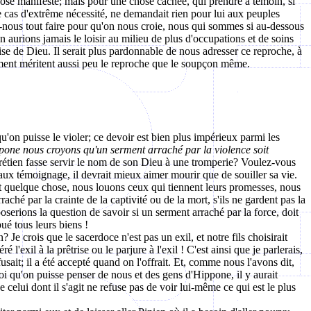
 chose manifeste; mais pour une chose cachée, qui prendre à témoin, si
 le cas d'extrême nécessité, ne demandait rien pour lui aux peuples
ns-nous tout faire pour qu'on nous croie, nous qui sommes si au-dessous
n aurions jamais le loisir au milieu de plus d'occupations et de soins
lise de Dieu. Il serait plus pardonnable de nous adresser ce reproche, à
ement méritent aussi peu le reproche que le soupçon même.
u'on puisse le violer; ce devoir est bien plus impérieux parmi les
ppone nous croyons qu'un serment arraché par la violence soit
rétien fasse servir le nom de son Dieu à une tromperie? Voulez-vous
aux témoignage, il devrait mieux aimer mourir que de souiller sa vie.
t quelque chose, nous louons ceux qui tiennent leurs promesses, nous
aché par la crainte de la captivité ou de la mort, s'ils ne gardent pas la
erions la question de savoir si un serment arraché par la force, doit
ué tous leurs biens !
Je crois que le sacerdoce n'est pas un exil, et notre fils choisirait
'exil à la prêtrise ou le parjure à l'exil ! C'est ainsi que je parlerais,
sait; il a été accepté quand on l'offrait. Et, comme nous l'avons dit,
oi qu'on puisse penser de nous et des gens d'Hippone, il y aurait
 celui dont il s'agit ne refuse pas de voir lui-même ce qui est le plus