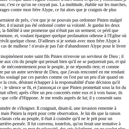
on; c'est ce qu'on ne croyait pas. La multitude, établie sur les marches,
trages contre mon frère Alype, ce fut alors que je craignis de plus
erraient de près, c'est que je ne pouvais pas ordonner Pinien malgré
er, il n'aurait pas été ordonné contre sa volonté. Je gardai les deux
, la fidélité à une promesse qui n'était pas un serment; ce péril que
commune, et, voulant épargner quelque profanation odieuse à l'Eglise où
arrivât quelque chose. D'ailleurs si je sortais avec mon frère Alype à
 en cas de malheur ! n'avais-je pas l'air d'abandonner Alype pour le livrer
inopinément notre saint fils Pinien m'envoie un serviteur de Dieu ; il
me aux cris du peuple qui pensait bien qu'il ne se parjurerait pas, et qui
 de mécontentement pour le peuple, je ne répondis rien; et comme
ire par un autre serviteur de Dieu, que j'avais rencontré en me rendant
je fus soulagé par ces paroles comme on l'est par un peu d'air quand on
 la crois, désirant échapper à la responsabilité d'une décision qu'il
le silence se fit, et j'annonçai ce que Pinien promettait sous la foi du
it offert; après s'être un peu concertés entre eux et à voix basse, ils
se que celle d'Hippone. Je me rendis auprès de lui; il y consentit sans
aindre de s'éloigner. Il craignait, disait-il, une invasion ennemie à
ais Pinien la reprit pour cette observation. Je lui dis que la raison
arais cela au peuple, il était à craindre qu'il ne le prit pour un
rière-pensée. Il fut convenu, toutefois, qu'on ferait une tentative à
 monde; mais au mot de nécessité, des cris éclatèrent, on ne voulut plus