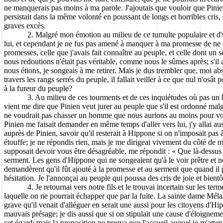
ne manquerais pas moins à ma parole. J'ajoutais que vouloir que Pinien f
persistait dans la même volonté en poussant de longs et horribles cris, 
graves excès.
2. Malgré mon émotion au milieu de ce tumulte populaire et d'u
lui, et cependant je ne fus pas amené à manquer à ma promesse de ne rien
promesses, celle que j'avais fait connaître au peuple, et celle dont un 
nous redoutions n'était pas véritable, comme nous le sûmes après; s'il
nous étions, je songeais à me retirer. Mais je dus trembler que, moi abse
travers les rangs serrés du peuple, il fallait veiller à ce que nul n'osât
à la fureur du peuple?
3. Au milieu de ces tourments et de ces inquiétudes où pas un b
vient me dire que Pinien veut jurer au peuple que s'il est ordonné malgré 
ne voudrait pas chasser un homme que nous aurions au moins pour voi
Pinien me faisait demander en même temps d'aller vers lui, j'y allai aus
auprès de Pinien, savoir qu'il resterait à Hippone si on n'imposait pas 
étouffe; je ne répondis rien, mais je me dirigeai vivement du côté de mo
supposait devoir vous être désagréable, me répondit : « Que là-dessus p
serment. Les gens d'Hippone qui ne songeaient qu'à le voir prêtre et ne d
demandèrent qu'il fût ajouté à la promesse et au serment que quand il pla
hésitation. Je l'annonçai au peuple qui poussa des cris de joie et bien
4. Je retournai vers notre fils et le trouvai incertain sur les te
laquelle on ne pourrait échapper que par la fuite. La sainte dame Mélani
grave qu'il venait d'alléguer en serait une aussi pour les citoyens d'Hipp
mauvais présage; je dis aussi que si on stipulait une cause d'éloigneme
cet égard; mais la proposition ne trouva que l'accueil auquel je m'atte