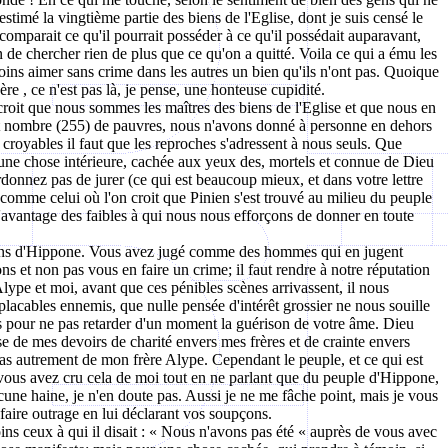
estimé la vingtième partie des biens de l'Eglise, dont je suis censé le
 comparait ce qu'il pourrait posséder à ce qu'il possédait auparavant,
n de chercher rien de plus que ce qu'on a quitté. Voila ce qui a ému les
oins aimer sans crime dans les autres un bien qu'ils n'ont pas. Quoique
re , ce n'est pas là, je pense, une honteuse cupidité.
 croit que nous sommes les maîtres des biens de l'Eglise et que nous en
tit nombre (255) de pauvres, nous n'avons donné à personne en dehors
 croyables il faut que les reproches s'adressent à nous seuls. Que
ne chose intérieure, cachée aux yeux des, mortels et connue de Dieu
ordonnez pas de jurer (ce qui est beaucoup mieux, et dans votre lettre
 comme celui où l'on croit que Pinien s'est trouvé au milieu du peuple
'avantage des faibles à qui nous nous efforçons de donner en toute
 gens d'Hippone. Vous avez jugé comme des hommes qui en jugent
s et non pas vous en faire un crime; il faut rendre à notre réputation
Alype et moi, avant que ces pénibles scènes arrivassent, il nous
cables ennemis, que nulle pensée d'intérêt grossier ne nous souille
nts pour ne pas retarder d'un moment la guérison de votre âme. Dieu
se de mes devoirs de charité envers mes frères et de crainte envers
as autrement de mon frère Alype. Cependant le peuple, et ce qui est
 vous avez cru cela de moi tout en ne parlant que du peuple d'Hippone,
cune haine, je n'en doute pas. Aussi je ne me fâche point, mais je vous
i faire outrage en lui déclarant vos soupçons.
oins ceux à qui il disait : « Nous n'avons pas été « auprès de vous avec