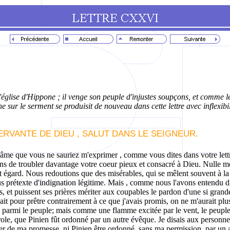
'église d'Hippone ; il venge son peuple d'injustes soupçons, et comme le
ne sur le serment se produisit de nouveau dans cette lettre avec inflexibil
ERVANTE DE DIEU , SALUT DANS LE SEIGNEUR.
tre âme que vous ne sauriez m'exprimer , comme vous dites dans votre lett
ns de troubler davantage votre coeur pieux et consacré à Dieu. Nulle mena
cet égard. Nous redoutions que des misérables, qui se mêlent souvent à l
 prétexte d'indignation légitime. Mais , comme nous l'avons entendu dire 
, et puissent ses prières mériter aux coupables le pardon d'une si grand
ait pour prêtre contrairement à ce que j'avais promis, on ne m'aurait plus
ble parmi le peuple; mais comme une flamme excitée par le vent, le peuple 
ole, que Pinien fût ordonné par un autre évêque. Je disais aux personnes
ter de ma promesse, ni Pinien être ordonné, sans ma permission, par un a