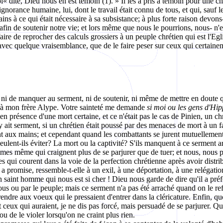
upi« dité, Dieu nous en est témoin (1). » Il les a pris à témoin pour une
'ignorance humaine, lui, dont le travail était connu de tous, et qui, sauf
ins à ce qui était nécessaire à sa subsistance; à plus forte raison devo
 afin de soutenir notre vie; et lors même que nous le pourrions, nous- n'e
faire de reprocher des calculs grossiers à un peuple chrétien qui est l'Eg
avec quelque vraisemblance, que de le faire peser sur ceux qui certain
is ni de manquer au serment, ni de soutenir, ni même de mettre en doute q
re à mon frère Alype. Votre sainteté me demande
si moi ou les gens d'Hi
résence d'une mort certaine, et ce n'était pas le cas de Pinien, un ch
y ait serment, si un chrétien était poussé par des menaces de mort à un f
ent aux mains; et cependant quand les combattants se jurent mutuellemen
eulent-ils éviter? La mort ou la captivité? S'ils manquent à ce serment arr
es même qui craignent plus de se parjurer que de tuer; et nous, nous pos
s qui courent dans la voie de la perfection chrétienne après avoir distrib
promise, ressemble-t-elle à un exil, à une déportation, à une relégation? 
aint homme qui nous est si cher ! Dieu nous garde de dire qu'il a préféré l
us ou par le peuple; mais ce serment n'a pas été arraché quand on le refu
endre aux voeux qui le pressaient d'entrer dans la cléricature. Enfin, qu
 ceux qui auraient, je ne dis pas forcé, mais persuadé de se parjurer. Que
 de le violer lorsqu'on ne craint plus rien.