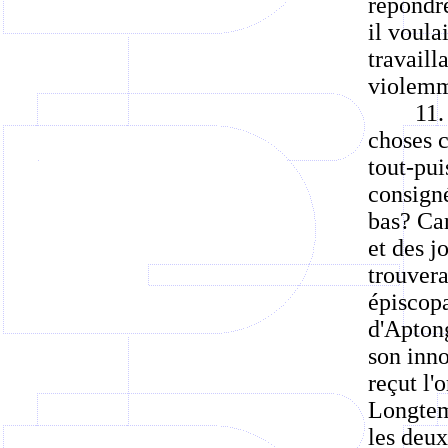
répondre
il voula
travaill
violemm
11.
choses c
tout-pui
consigné
bas? Car
et des j
trouvera
épiscopa
d'Aptong
son inno
reçut l'
Longtem
les deux