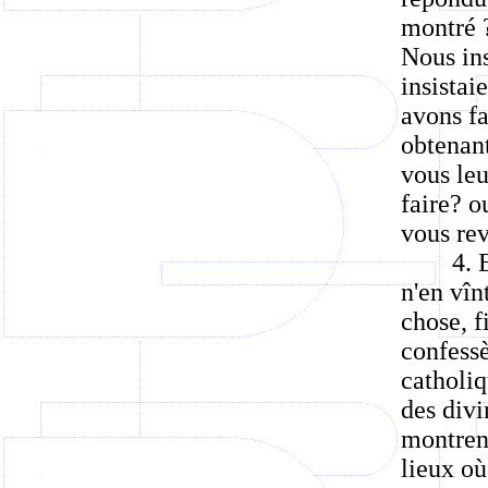
montré ?
Nous ins
insistai
avons fa
obtenant
vous leu
faire? o
vous re
4. 
n'en vîn
chose, f
confessè
catholiq
des divi
montren
lieux où