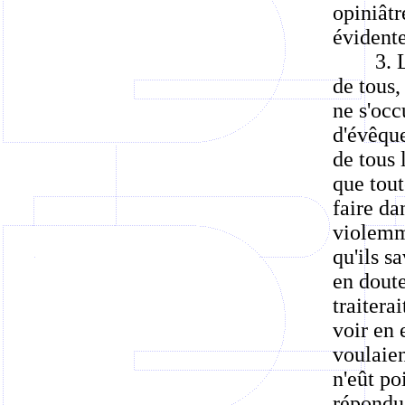
opiniâtr
évidente
3. 
de tous,
ne s'occ
d'évêque
de tous 
que tout
faire da
violemme
qu'ils s
en doute
traitera
voir en 
voulaien
n'eût po
répondu 