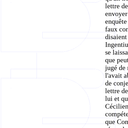
lettre d
envoyer 
enquête 
faux con
disaient
Ingentiu
se laiss
que peut
jugé de 
l'avait 
de conje
lettre d
lui et 
Cécilien
compéten
que Cons