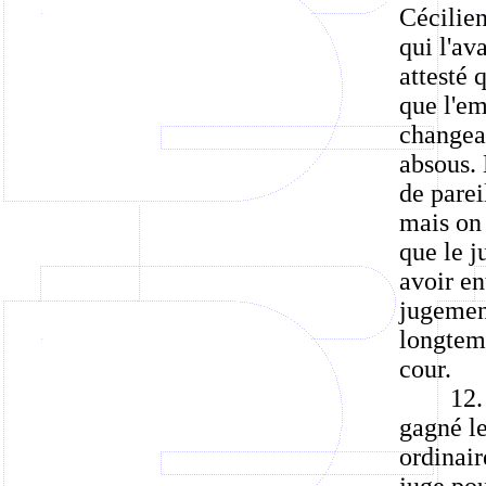
Cécilien
qui l'av
attesté 
que l'em
changea
absous. 
de parei
mais on 
que le j
avoir en
jugement
longtemp
cour.
12.
gagné le
ordinai