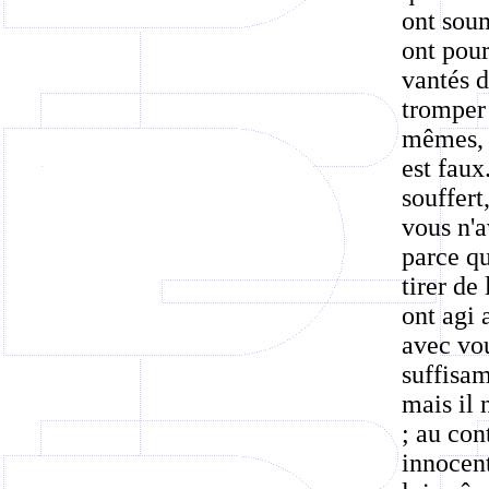
ont soum
ont pour
vantés d
tromper 
mêmes, c
est faux
souffert
vous n'a
parce qu
tirer de
ont agi
avec vou
suffisam
mais il 
; au con
innocent