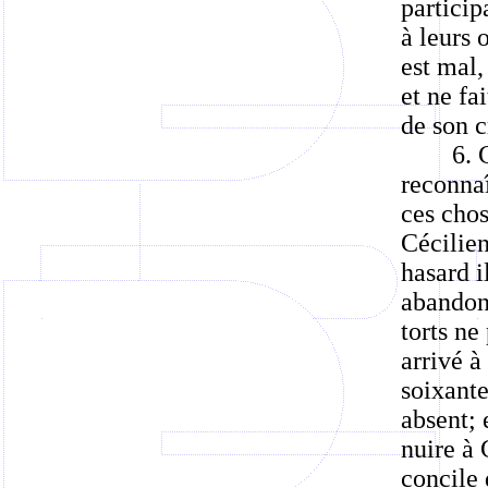
partici
à leurs 
est mal,
et ne fa
de son c
6. 
reconna
ces chos
Cécilien
hasard i
abandonn
torts ne
arrivé à
soixant
absent; 
nuire à 
concile 