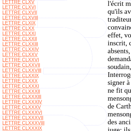
LETTRE CLXV
l'écrit 
LETTRE CLXVI
qu'ils a
LETTRE CLXVII
LETTRE CLXVIII
traditeu
LETTRE CLXIX
convainc
LETTRE CLXX
LETTRE CLXXI
effet, v
LETTRE CLXXII
inscrit,
LETTRE CLXXIII
LETTRE CLXXIV
absents,
LETTRE CLXXV
demanda 
LETTRE CLXXVI
LETTRE CLXXVII
soudain,
LETTRE CLXXVIII
Interrog
LETTRE CLXXIX
LETTRE CLXXX
signer à
LETTRE CLXXXI
ne fit q
LETTRE CLXXXII
LETTRE CLXXXIII
mensonge
LETTRE CLXXXIV
de Carth
LETTRE CLXXXV
LETTRE CLXXXVI
mensonge
LETTRE CLXXXVII
des anci
LETTRE CLXXXVIII
LETTRE CLXXXIX
juge: il