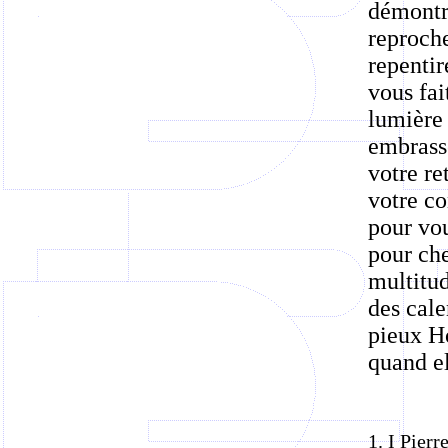
démontré
reproche
repentir
vous fai
lumière 
embrasse
votre re
votre c
pour vou
pour che
multitud
des cale
pieux Ho
quand el
1. I Pierre