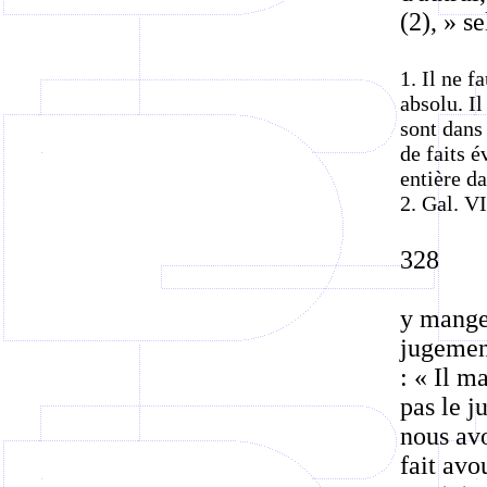
(2), » s
1. Il ne f
absolu. Il
sont dans
de faits 
entière da
2. Gal. VI
328
y mange
jugement
: « Il m
pas le j
nous avo
fait avo