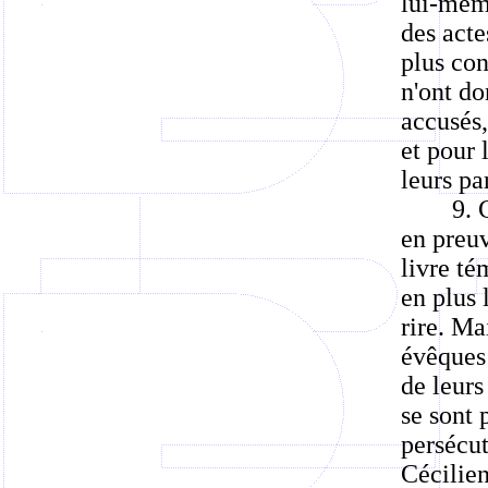
lui-mêm
des acte
plus con
n'ont do
accusés,
et pour 
leurs par
9. 
en preuv
livre té
en plus 
rire. Ma
évêques 
de leurs
se sont 
persécut
Cécilien