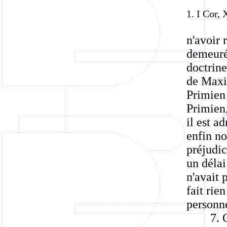
1. I Cor, 
n'avoir 
demeuré
doctrin
de Maxi
Primien
Primien,
il est a
enfin no
préjudic
un déla
n'avait 
fait rie
personn
7. 