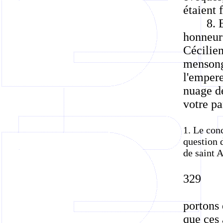
étaient 
8. 
honneur 
Cécilien
mensong
l'empere
nuage de
votre pa
1. Le conc
question 
de saint A
329
portons 
que ces 