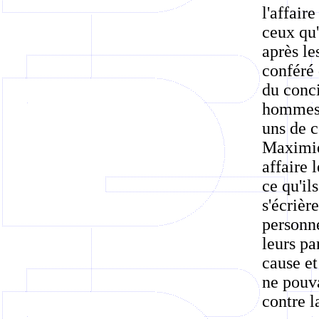
l'affai
ceux qu'
après le
conféré 
du conci
hommes d
uns de c
Maximien
affaire 
ce qu'il
s'écrièr
personne
leurs pa
cause et
ne pouva
contre l