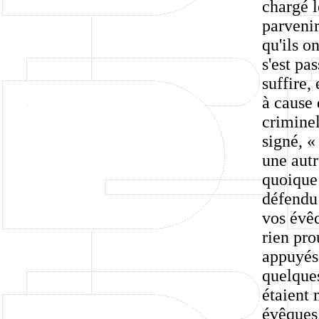
chargé l
parvenir
qu'ils o
s'est pa
suffire,
à cause 
criminel
signé, «
une autr
quoique 
défendu
vos évêq
rien pro
appuyés 
quelque
étaient
évêques,