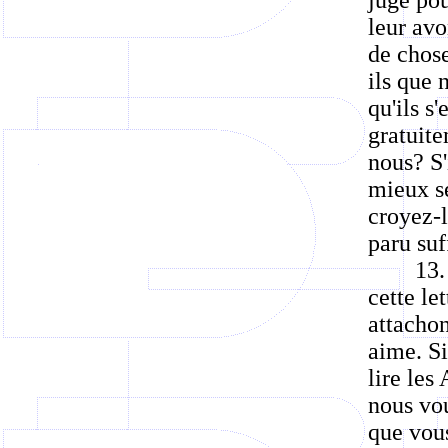
juge pou
leur av
de chose
ils que 
qu'ils s
gratuite
nous? S'
mieux se
croyez-l
paru suf
13.
cette le
attachon
aime. Si
lire les
nous vou
que vous