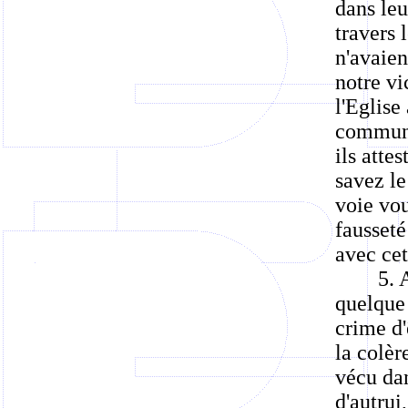
dans leu
travers 
n'avaien
notre v
l'Eglise
communi
ils atte
savez le
voie vou
fausseté
avec cet
5. 
quelque 
crime d'
la colèr
vécu dan
d'autrui