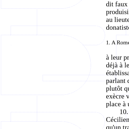
dit faux
produisi
au lieut
donatiste
1. A Rome
à leur 
déjà à l
établiss
parlant
plutôt q
exècre v
place à
10.
Cécilien
qu'un tr