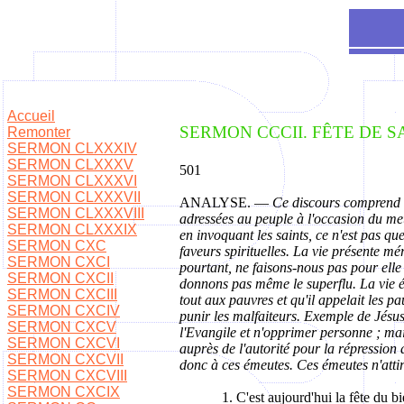
Accueil
SERMON CCCII. FÊTE DE S
Remonter
SERMON CLXXXIV
SERMON CLXXXV
501
SERMON CLXXXVI
SERMON CLXXXVII
ANALYSE. —
Ce discours comprend de
SERMON CLXXXVIII
adressées au peuple à l'occasion du me
SERMON CLXXXIX
en invoquant les saints, ce n'est pas qu
SERMON CXC
faveurs spirituelles. La vie présente mé
SERMON CXCI
pourtant, ne faisons-nous pas pour ell
SERMON CXCII
donnons pas même le superflu. La vie ét
SERMON CXCIII
tout aux pauvres et qu'il appelait les pa
SERMON CXCIV
punir les malfaiteurs. Exemple de Jésus-
SERMON CXCV
l'Evangile et n'opprimer personne ; mai
SERMON CXCVI
auprès de l'autorité pour la répressio
SERMON CXCVII
donc à ces émeutes. Ces émeutes n'attir
SERMON CXCVIII
SERMON CXCIX
1. C'est aujourd'hui la fête du 