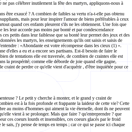
de ne pas célébrer inutilement la fête des martyrs, appliquons-nous à
s être exaucé ? A combien de faibles sa vertu n'a-t-elle pas obtenu
 suppliants, mais pour leur inspirer l'amour de biens préférables à ceux
urtout quand ces enfants pleurent s'ils ne les obtiennent. Une fois que
il ne les leur accorde pas moins par bonté et par condescendance
s ces petits dans leur faiblesse que sa bonté leur permet des jeux et des
nnées les martyrs, les enseignements qu'ils ont saisis et saisis de
d'entendre : «Abondante est votre récompense dans les cieux (1) ».
ne d'elles a eu et a encore ses partisans. Est-il besoin de faire le
bien de tentations elle est traversée, de combien de craintes elle est
dans la prospérité; comme elle déborde de joie quand elle gagne,
 craint de perdre ce qu'elle vient d'acquérir , d'être inquiétée pour ce
 menteuse ? Le petit y cherche à monter, et le grand y craint de
mbien est à la fois profonde et frappante la laideur de cette vie? Cette
bre au moins d'hommes qui aiment la vie éternelle, dont ils ne peuvent
rsqu'elle vient à se prolonger. Mais que faire ? qu'entreprendre ? que
peur ces coeurs lourds et insensibles, ces coeurs glacés par le froid
e le sais, j'y pense de temps en temps ; car ce qui se passe ici chaque