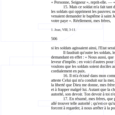
« Personne, Seigneur », reprit-elle. — «
15. Mais ce soldat m'a fait tant 
les soldats qui oppriment les pauvres; n
venaient demander le baptême à saint Jea
votre paye ». Réellement, mes frères,
1. Jean, VIII, 3-11.
506
si les soldats agissaient ainsi, l'Etat ser
Il faudrait qu'outre les soldats,
demandant en effet : « Nous aussi, que f
leveur d'impôts ; en voici d'autres pou
voulons que les soldats soient dociles a
cordialement en paix.
16. Il m'a écrasé dans mon comme
atteste Celui qui m'a conduit sur la mer,
la liberté que Dieu me donne, mes frères
et à frapper malgré lui. Autant que la cho
autorité, son devoir. Ton devoir à toi n
17. En résumé, mes frères, que 
allé trouver telle autorité ; qu'est-ce 
forcent à regarder, à nous arrêter à la p