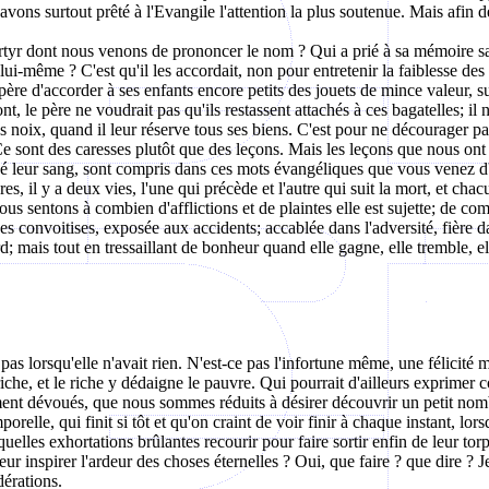
avons surtout prêté à l'Evangile l'attention la plus soutenue. Mais afin 
rtyr dont nous venons de prononcer le nom ? Qui a prié à sa mémoire san
ui-même ? C'est qu'il les accordait, non pour entretenir la faiblesse des
 père d'accorder à ses enfants encore petits des jouets de mince valeur, s
nt, le père ne voudrait pas qu'ils restassent attachés à ces bagatelles; 
es noix, quand il leur réserve tous ses biens. C'est pour ne décourager pa
sont des caresses plutôt que des leçons. Mais les leçons que nous ont do
rsé leur sang, sont compris dans ces mots évangéliques que vous venez 
s, il y a deux vies, l'une qui précède et l'autre qui suit la mort, et chacu
ous sentons à combien d'afflictions et de plaintes elle est sujette; de com
es convoitises, exposée aux accidents; accablée dans l'adversité, fière 
 mais tout en tressaillant de bonheur quand elle gagne, elle tremble, elle
it pas lorsqu'elle n'avait rien. N'est-ce pas l'infortune même, une félicité
che, et le riche y dédaigne le pauvre. Qui pourrait d'ailleurs exprimer co
ment dévoués, que nous sommes réduits à désirer découvrir un petit nom
orelle, qui finit si tôt et qu'on craint de voir finir à chaque instant, lo
quelles exhortations brûlantes recourir pour faire sortir enfin de leur tor
ur inspirer l'ardeur des choses éternelles ? Oui, que faire ? que dire ? J
érations.