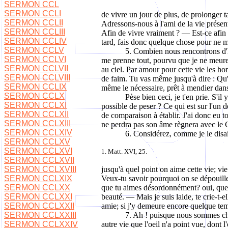
SERMON CCL
SERMON CCLI
de vivre un jour de plus, de prolonger ta
SERMON CCLII
Adressons-nous à l'ami de la vie présent
SERMON CCLIII
Afin de vivre vraiment ? — Est-ce afin 
SERMON CCLIV
tard, fais donc quelque chose pour ne m
SERMON CCLV
5. Combien nous rencontrons d'h
SERMON CCLVI
me prenne tout, pourvu que je ne meure jam
SERMON CCLVII
au ciel. Par amour pour cette vie les ho
SERMON CCLVIII
de faim. Tu vas même jusqu'à dire : Qu'
SERMON CCLIX
même le nécessaire, prêt à mendier dans 
SERMON CCLX
Pèse bien ceci, je t'en prie. S'i
SERMON CCLXI
possible de peser ? Ce qui est sur l'un d
SERMON CCLXII
de comparaison à établir. J'ai donc eu to
SERMON CCLXIII
ne perdra pas son âme règnera avec le C
SERMON CCLXIV
6. Considérez, comme je le disa
SERMON CCLXV
SERMON CCLXVI
1. Matt. XVI, 25.
SERMON CCLXVII
SERMON CCLXVIII
jusqu'à quel point on aime cette vie; vi
SERMON CCLXIX
Veux-tu savoir pourquoi on se dépouille
SERMON CCLXX
que tu aimes désordonnément? oui, que dir
SERMON CCLXXI
beauté. — Mais je suis laide, te crie-t-el
SERMON CCLXXII
amie; si j'y demeure encore quelque temp
SERMON CCLXXIII
7. Ah ! puisque nous sommes chr
SERMON CCLXXIV
autre vie que l'oeil n'a point vue, dont 