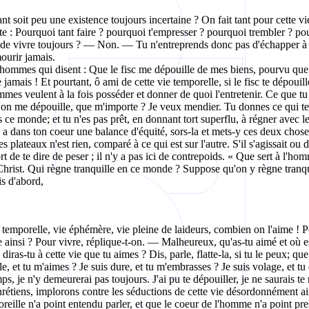
nt soit peu une existence toujours incertaine ? On fait tant pour cette vi
e : Pourquoi tant faire ? pourquoi t'empresser ? pourquoi trembler ? pou
de vivre toujours ? — Non. — Tu n'entreprends donc pas d'échapper à la 
ourir jamais.
ommes qui disent : Que le fisc me dépouille de mes biens, pourvu que je
ais ! Et pourtant, ô ami de cette vie temporelle, si le fisc te dépouille, i
mmes veulent à la fois posséder et donner de quoi l'entretenir. Ce que tu
on me dépouille, que m'importe ? Je veux mendier. Tu donnes ce qui te 
ce monde; et tu n'es pas prêt, en donnant tort superflu, à régner avec le
l y a dans ton coeur une balance d'équité, sors-la et mets-y ces deux cho
es plateaux n'est rien, comparé à ce qui est sur l'autre. S'il s'agissait o
rt de te dire de peser ; il n'y a pas ici de contrepoids. « Que sert à l'h
hrist. Qui règne tranquille en ce monde ? Suppose qu'on y règne tranqu
is d'abord,
e temporelle, vie éphémère, vie pleine de laideurs, combien on l'aime ! 
 ainsi ? Pour vivre, réplique-t-on. — Malheureux, qu'as-tu aimé et où e
as-tu à cette vie que tu aimes ? Dis, parle, flatte-la, si tu le peux; que
le, et tu m'aimes ? Je suis dure, et tu m'embrasses ? Je suis volage, et tu 
s, je n'y demeurerai pas toujours. J'ai pu te dépouiller, je ne saurais te
étiens, implorons contre les séductions de cette vie désordonnément ai
l'oreille n'a point entendu parler, et que le coeur de l'homme n'a point pr