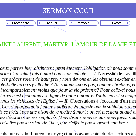
AINT LAURENT, MARTYR. I. AMOUR DE LA VIE É
ux parties bien distinctes : premièrement, l'obligation où nous sommes
urtre d'un soldat mis à mort dans une émeute. — I.
Nécessité de travaill
e ces grâces soient de haut prix ; nous devons en les obtenant exciter e
rite-t-elle qu'on s'y attache ? Ne sommes-nous pas, comme chrétiens, eng
e incomparablement moins que pour la vie présente? Pour celle-ci nous 
ernelle est néanmoins si digne de notre amour et l'autre en est si indig
uvres les richesses de l'Eglise ! — II.
Observations à l'occasion d'un meu
Christ épargnant la femme adultère. On objecte que le soldat mis à mort a 
s ce n'était pas une oison de le mettre à mort : on est méchant quand o
n des désordres de ses employés. Vous disons-nous ce que nous faisons 
ent-elles pas la colère de Dieu, que n'effraie pas le grand nombre ?
bienheureux saint Laurent, martyr ; et nous avons entendu des lectures a