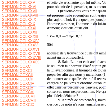
SERMON CCLXXV
et cette vie n'est autre que lui-même.
SERMON CCLXXVI
pour obtenir de la posséder, mais encore
SERMON CCLXXVII
Qu'allons-nous vous dire? qu'al
SERMON CCLXXVIII
est presque nulle et combien sont vraies 
SERMON CCLXXIX
plus aujourd'hui; il y a quelques jours 
SERMON CCLXXX
l'homme n'est rien, l'homme le dit lui-m
SERMON CCLXXXI
d'amour; c'est elle qu'ils ont
SERMON CCLXXXII
SERMON CCLXXXIII
1. Cor.
II, 9. — 2. Eph. II, 10.
SERMON CCLXXXIV
504
SERMON CCLXXXV
SERMON CCLXXXVI
acquise; ils y trouvent ce qu'ils ont aim
SERMON CCLXXXVII
autant qu'ils ont souffert.
SERMON CCLXXXVIII
8. Saint Laurent était archidiacre
SERMON CCLXXXIX
le seul récit fait horreur. Placé sur un g
SERMON CCXC
la lui avait donnée, il triompha de tout
SERMON CCXCI
préparées afin que nous y marchions (1) »
SERMON CCXCII
de montrer avec quelle sécurité il receva
SERMON CCXCIII
chargea de pauvres et ordonna qu'on les r
SERMON CCXCIV
effet dans les besoins des pauvres; pou
SERMON CCXCV
conserver, nous ne.perdons rien. Ne cra
SERMON CCXCVI
plus fidèle débiteur ?
SERMON CCXCVII
9. Animés de ces pensées, imiton
SERMON CCXCVIII
c'est ce que nous n'avons jamais cessé de
SERMON CCXCIX