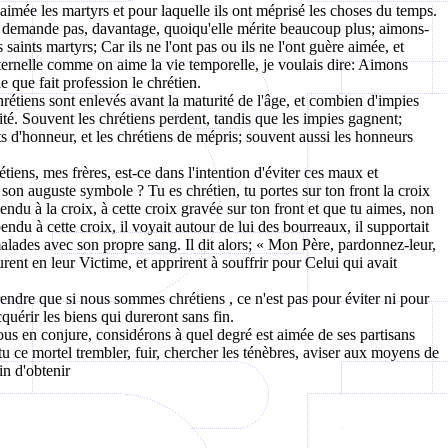
 aimée les martyrs et pour laquelle ils ont méprisé les choses du temps.
'en demande pas, davantage, quoiqu'elle mérite beaucoup plus; aimons-
ints martyrs; Car ils ne l'ont pas ou ils ne l'ont guère aimée, et
 éternelle comme on aime la vie temporelle, je voulais dire: Aimons
e que fait profession le chrétien.
rétiens sont enlevés avant la maturité de l'âge, et combien d'impies
ité. Souvent les chrétiens perdent, tandis que les impies gagnent;
ts d'honneur, et les chrétiens de mépris; souvent aussi les honneurs
tiens, mes frères, est-ce dans l'intention d'éviter ces maux et
on auguste symbole ? Tu es chrétien, tu portes sur ton front la croix
endu à la croix, à cette croix gravée sur ton front et que tu aimes, non
endu à cette croix, il voyait autour de lui des bourreaux, il supportait
malades avec son propre sang. Il dit alors; « Mon Père, pardonnez-leur,
rurent en leur Victime, et apprirent à souffrir pour Celui qui avait
ndre que si nous sommes chrétiens , ce n'est pas pour éviter ni pour
uérir les biens qui dureront sans fin.
vous en conjure, considérons à quel degré est aimée de ses partisans
tu ce mortel trembler, fuir, chercher les ténèbres, aviser aux moyens de
fin d'obtenir