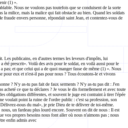
nir (1) ».
semblable. Nous ne voulons pas toutefois que se conduisent de la sorte
s la milice, mais la malice qui fait obstacle au bien. Quand les soldats
de fraude envers personne, répondait saint Jean, et contentez-vous de
t. Les publicains, en d'autres termes les leveurs d'impôts, lui
 été prescrit». Voilà des avis pour le soldat, en voilà aussi pour le
en a pas; et que celui qui a de quoi manger fasse de même (1) ». Nous
e pour eux et n'est-il pas pour nous ? Tous écoutons-le et vivons
ne ? N'y as-tu pas fait de faux serments ? N'y as-tu pas dit : J'en
 pas acheté ce que tu déclares ? Je vous le dis formellement et avec toute
 obligations différentes, et souvent le juge est contraint à tirer l'épée
ne voulait point la ruine de l'ordre public : c'est sa profession, son
 « Délivrez-nous du mal», je prie Dieu de te délivrer de toi-même.
ous, un fardeau plus lourd encore. Souvent on dit de nous : Il est
que vos propres besoins nous font aller où nous n'aimons pas ; nous
 être enfin admis avec