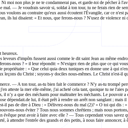
 Ni moi non plus je ne te condamnerai pas, et garde-toi de pécher à l'ave
de mal. — Je voudrais savoir si, soldat à ton tour, tu ne ferais rien de 
ous voulons au contraire qu'eux aussi écoutent l'Évangile, car ce n'est pa
n, ils lui disaient: « Et nous, que ferons-nous ? N'usez de violence ni 
ait heureux.
 les leveurs d'impôts fussent aussi comme le dit saint Jean au même endroi
erons-nous ? » il leur répondit: « N'exigez rien de plus que ce qui vous a
r le propriétaire : « Que celui quia deux tuniques en donne une à qui n'
ux leçons du Christ ; soyons-y dociles nous-mêmes. Le Christ n'est-il qu
rce. — A ton tour, as-tu bien fait le commerce ? N'y as-tu trompé person
 j'en atteste la mer elle-même, j'ai acheté cela tant, quoique tu ne l'aies
, il n’y a que des méchants pour maltraiter les méchants. Le pouvoir a des
se dépendait.de lui, il était prêt à rendre un arrêt non sanglant ; mais il 
'est-il pas de dire à Dieu : « Délivrez-nous du mal (2)? » O toi qui dis :
pouvons-nous éviter ? Tous nous sommes chrétiens ; mais nous portons, n
qu'un évêque peut avoir à faire avec elle ? — Tous cependant vous savez 
orté, à attendre l'entrée des grands et des petits, à nous faire annoncer, à