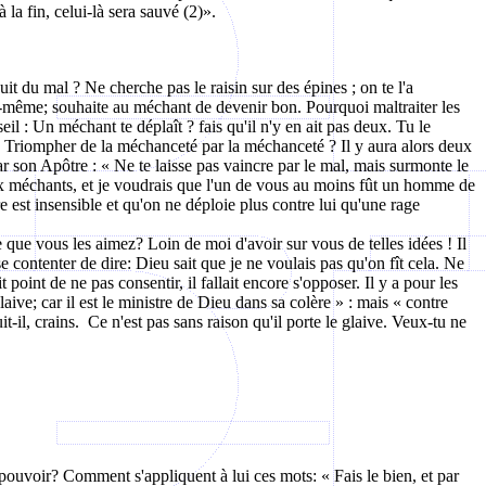
 la fin, celui-là sera sauvé (2)».
du mal ? Ne cherche pas le raisin sur des épines ; on te l'a
i-même; souhaite au méchant de devenir bon. Pourquoi maltraiter les
l : Un méchant te déplaît ? fais qu'il n'y en ait pas deux. Tu le
 ? Triompher de la méchanceté par la méchanceté ? Il y aura alors deux
ar son Apôtre : « Ne te laisse pas vaincre par le mal, mais surmonte le
deux méchants, et je voudrais que l'un de vous au moins fût un homme de
e est insensible et qu'on ne déploie plus contre lui qu'une rage
e que vous les aimez? Loin de moi d'avoir sur vous de telles idées ! Il
se contenter de dire: Dieu sait que je ne voulais pas qu'on fît cela. Ne
 point de ne pas consentir, il fallait encore s'opposer. Il y a pour les
laive; car il est le ministre de Dieu dans sa colère » : mais « contre
t-il, crains.
Ce n'est pas sans raison qu'il porte le glaive. Veux-tu ne
e pouvoir? Comment s'appliquent à lui ces mots: « Fais le bien, et par