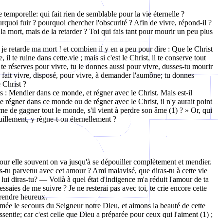
e temporelle: qui fait rien de semblable pour la vie éternelle ?
rquoi fuir ? pourquoi chercher l'obscurité ? Afin de vivre, répond-il ?
mort, mais de la retarder ? Toi qui fais tant pour mourir un peu plus
 retarde ma mort ! et combien il y en a peu pour dire : Que le Christ
l te ruine dans cette.vie ; mais si c'est le Christ, il te conserve tout
 te réserves pour vivre, tu le donnes aussi pour vivre, dusses-tu mourir
fait vivre, disposé, pour vivre, à demander l'aumône; tu donnes
 Christ ?
ses : Mendier dans ce monde, et régner avec le Christ. Mais est-il
u de régner dans ce monde ou de régner avec le Christ, il n'y aurait point
omme de gagner tout le monde, s'il vient à perdre son âme (1) ? » Or, qui
illement, y règne-t-on éternellement ?
Pour elle souvent on va jusqu'à se dépouiller complètement et mendier.
s-tu parvenu avec cet amour ? Ami malavisé, que diras-tu à cette vie
 lui diras-tu? — Voilà à quel état d'indigence m'a réduit l'amour de ta
essaies de me suivre ? Je ne resterai pas avec toi, te crie encore cette
 rendre heureux.
mée le secours du Seigneur notre Dieu, et aimons la beauté de cette
essentie; car c'est celle que Dieu a préparée pour ceux qui l'aiment (1) ;