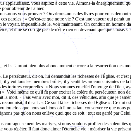
 Vous applaudissez, vous aspirez à cette vie. Aimons-la énergiquement; 
 pour obtenir de l'aimer.
lons-nous vous prouver ? Ouvrirons-nous des livres pour vous démontre
ces paroles : « Qu'est-ce que notre vie ? C'est une vapeur qui parait un m
on le voyait, impossible,de le. voir maintenant. On conduit un homme dan
ême; et il ne se corrige pas de n'être rien en devenant quelque chose. C'
é,, et ils l'auront bien plus abondamment encore à la résurrection des mor
. Le persécuteur, dit-on, lui demandait les richesses de l'Église, et c'est
ril, il y eut tous les membres brûlés, il y sentit les ardeurs cuisantes de 
es les tortures corporelles. « Nous sommes en effet l'ouvrage de Dieu, a
. Voici même ce qu'il fit pour exciter la colère du persécuteur, non dans 
it la mort. « Fais venir avec moi, dit-il, des véhicules, afin que je t'amèn
econduisît; il disait : « Ce sont là les richesses de l'Église ». Ce qui es
rvu toutefois que nous sachions où il nous faut conserver ce que nous 
ignons pas qu'on nous enlève quoi que ce soit : tout est gardé par Cel
s courageusement les martyrs, si nous voulons profiter des solennités q
 vous répéter. Il faut donc aimer l'éternelle vie ; mépriser la vie prése