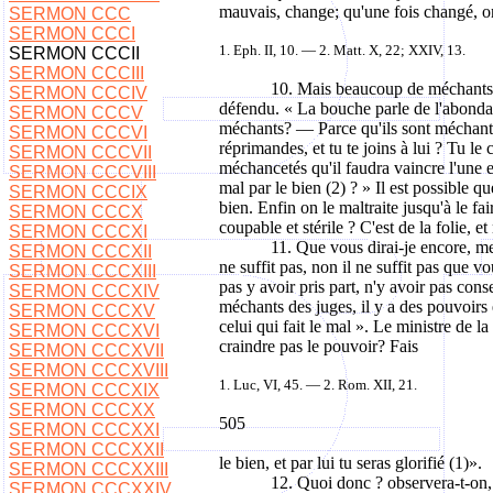
mauvais, change; qu'une fois changé, on l
SERMON CCC
SERMON CCCI
1. Eph. II, 10. — 2. Matt. X, 22; XXIV, 13.
SERMON CCCII
SERMON CCCIII
10. Mais beaucoup de méchants t
SERMON CCCIV
défendu. « La bouche parle de l'abondan
SERMON CCCV
méchants? — Parce qu'ils sont méchants, 
SERMON CCCVI
réprimandes, et tu te joins à lui ? Tu 
SERMON CCCVII
méchancetés qu'il faudra vaincre l'une e
SERMON CCCVIII
mal par le bien (2) ? » Il est possible
SERMON CCCIX
bien. Enfin on le maltraite jusqu'à le f
SERMON CCCX
coupable et stérile ? C'est de la folie, 
SERMON CCCXI
11. Que vous dirai-je encore, mes
SERMON CCCXII
ne suffit pas, non il ne suffit pas que v
SERMON CCCXIII
pas y avoir pris part, n'y avoir pas conse
SERMON CCCXIV
méchants des juges, il y a des pouvoirs é
SERMON CCCXV
celui qui fait le mal ». Le ministre de la 
SERMON CCCXVI
craindre pas le pouvoir? Fais
SERMON CCCXVII
SERMON CCCXVIII
1. Luc, VI, 45. — 2. Rom. XII, 21.
SERMON CCCXIX
SERMON CCCXX
505
SERMON CCCXXI
SERMON CCCXXII
le bien,
et par lui tu seras glorifié (1)».
SERMON CCCXXIII
12. Quoi donc ? observera-t-on, e
SERMON CCCXXIV