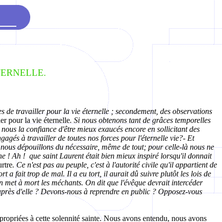
TERNELLE.
 de travailler pour la vie éternelle ; secondement, des observations
er pour la vie éternelle
. Si nous obtenons tant de grâces temporelles
n nous la confiance d'être mieux exaucés encore en sollicitant des
agés à travailler de toutes nos forces pour l'éternelle vie?- Et
nous dépouillons du nécessaire, même de tout; pour celle-là nous ne
ne ! Ah !
que saint Laurent était bien mieux inspiré lorsqu'il donnait
rtre
. Ce n'est pas au peuple, c'est à l'autorité civile qu'il appartient de
fait trop de mal. Il a eu tort, il aurait dû suivre plutôt les lois de
n met à mort les méchants. On dit que l'évêque devrait intercéder
auprès d'elle ? Devons-nous à reprendre en public ? Opposez-vous
ppropriées à cette solennité sainte. Nous avons entendu, nous avons