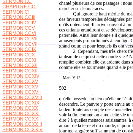
SERMON CC
chanté plusieurs de ces passages ; nous 
CHAPITRE CCI
marcher sur leurs traces.
SERMON CII
Qui ignore le haut mérite du ma
SERMON CCIII
des faveurs temporelles dédaignées par l
SERMON CCIV
qu'ils obtenaient. Il arrive souvent à un
SERMON CCV
ces enfants grandiront et se développero
SERMON CCVI
paternelle. Ainsi leur donne-t-il quelqu
SERMON CCVII
amusements proportionnés à leur âge. Ce 
SERMON CCVIII
grand cœur, et pour lesquels ils ont ve
SERMON CCIX
2. Cependant, mes très-chers frère
SERMON CCX
tableau de ce qu'est cette courte vie ? N
SERMON CCXI
remplie; combien elle est ardente dans s
SERMON CCXII
comme elle se tourmente quand elle perd;
SERMON CCXIII
SERMON CCXIV
1. Matt. V, 12.
SERMON CCXV
SERMON CCXVI
502
SERMON CCXVII
SERMON CCXVIII
qu'elle possède, au lieu qu'elle ne l'éta
SERMON CCXIX
descendre. Le pauvre y porte envie au ri
SERMON CCXX
laideur toutefois compte des amis telle
SERMON CCXXI
voir la fin, comme on aime cette vie temp
SERMON CCXXII
dire ? à quelles menaces saisissantes, à 
SERMON CCXXIII
amour de la terre et du monde, et pour le
SERMON CCXXIV
jour me suggère suffisamment de consid