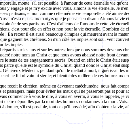
orelle, monte, s'il est possible, à l'amour de cette éternelle vie qu'ont
 vous y engage et je m'y excite avec vous, aimons la vie éternelle. Je n
 ses partisans, et non comme cette même vie temporelle a été aimée des sa
le. Aussi n'est-ce pas aux martyrs que je pensais en disant: Aimons la vie
st aimée de ses partisans. C'est d'ailleurs de l'amour de cette vie éternell
ens, c'est pour elle en effet et non pour la vie éternelle. Combien de ch
ncée ! En retour il est aussi beaucoup d'impies qui meurent avant la matur
 que gagnent les chrétiens. Si d'un côté les impies sont sou. vent couver
ur les impies.
 répartis sur les uns et sur les autres; lorsque nous sommes devenus chré
sacré notre nom au Christ et que nous avons abaissé notre front devant s
dre le sens de tes engagements sacrés. Quand en effet le Christ était susp
ais parce qu'elle est le symbole du Christ; quand donc le Christ était susp
s. Généreux Médecin, pendant qu'on le mettait à mort, il guérissait les 
 ce cri ne fut ni vain ni stérile; et bientôt des milliers de ces bourreaux c
 que reçoit le chrétien, même en devenant catéchumène, nous fait compre
 et passagers, mais pour éviter les maux qui ne passeront pas et pour acq
avais commencé à vous le dire, à vous en avertir, à vous le rappeler, je 
fort d'être dépouillés par la mort des hommes condamnés à la mort. Vois-
t à donner, s'il est possible, tout ce qu'il possède, afin d'obtenir la vie, a