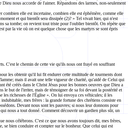
que Dieu nous accorde de l'aimer. Répandons des larmes, non-seulement
r combien elle est incertaine, combien elle est éphémère, comme elle
oment et qui bientôt sera dissipée (2)? » Tel vivait hier, qui n'est
s sa tombe; on revient tout triste pour l'oublier bientôt. On répète que
est par la vie où on est quelque chose que les martyrs se sont épris
ts. C'est le chemin de cette vie qu'ils nous ont frayé en souffrant
 pour les obtenir qu'il lui fit endurer cette multitude de tourments dont
la flamme; mais il avait une telle vigueur de charité, qu'aidé de Celui qui
yant été créés dans le Christ Jésus pour les bonnes oeuvres que Dieu a
le but de l'irriter, mais de témoigner de sa foi devant la postérité et
e les richesses de l'Église ». On lui envoya ces véhicules; il les
t indubitable, mes frères : la grande fortune des chrétiens consiste en
possédons. Devant nous sont les pauvres; si nous leur donnons pour
ui qui nous a tout donné. Comment découvrir un gardien plus sûr, un
ue nous célébrons. C'est ce que nous avons toujours dit, mes frères,
nte, se bien conduire et compter sur le bonheur. Que celui qui est