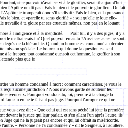
ourtant, si le pouvoir n'avait servi à le glorifier, serait-il aujourd'hui
n l'Apôtre ne dit pas : Fais le bien et le pouvoir te glorifiera. De fait
 L'Apôtre te tromperait donc s'il te disait : Fais le bien, et la puissance
s le bien, et «parelle tu seras glorifié » ; soit qu'elle te loue elle-
 elle travaille à ta gloire par ses cruautés mêmes, non pas en le louant,
bre à l'indigence et à la mendicité. — Pour lui, il y a des juges, il y a
quoi le maltraiterais-tu? Quel pouvoir en as-tu ?Aussi ces actes ne sont-
ivers degrés de la hiérarchie. Quand un homme est condamné au dernier
cette mission spéciale. Le bourreau qui donne la question est seul
ne à le frapper, tout condamné que soit cet homme, le greffier à son
'attende plus que le
ns ordre un homme condamné à mort : comment caractériser, je vous le
n'a reçu aucune juridiction ? Nous n'avons garde de soutenir les
e envers eux. Pourquoi voudrais-tu, toi, prendre à ta charge la
urd fardeau en ne te faisant pas juge. Pourquoi t'arroger ce qui ne
ue vous avez dit : « Que celui qui est sans péché lui jette la première
 devant la justice qui leur parlait, et s'en allant l'un après l'autre, ils
n Juge qui ne la jugeait pas encore et qui lui offrait sa miséricorde.
 l'autre. « Personne ne t'a condamnée ? » dit le Seigneur, à l'adultère.