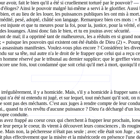
our avoir, fait le bien qu'il a été si cruellement torturé par le pouvoir? — P
'éloges? Ainsi le pouvoir malgré lui-même a servi à le glorifier. Aussi bie
e bien, et au lieu de les louer, les puissances publiques les ont mis à mort.
l a médité, pesé, adopté, châtié son langage. Remarquez bien ces mots : « Fai
 est injuste et que tu meures pour la foi, pour la, justice, pour la vérité,
es louanges. Ainsi donc fais le bien, et tu en jouiras avec sécurité.
ant de mal; il a opprimé tant de malheureux, les a réduits en si grand nom
é; « puisque les pouvoirs qui existent ont été établis de Dieu (2) ». Pour
des assassinats manifestes. Voulez-vous plus encore ? Considérez les d
du sur sa tête, nul autre n'a le droit de le frapper que celui qui a reçu 
 homme réservé par le tribunal au dernier supplice; que le greffier vien
e une fois, tout condamné que soit celui qu'il met à mort, quoiqu'il n
irrégulièrement, il y a homicide. Mais, s'il y a homicide à frapper sa
 n'a été ni entendu ni jugé, et sur lequel, tout méchant qu'il soit, on 
e sont pas des méchants. C'est aux juges à rendre compte de leur conduit
trui., quand tu n'es revêtu d'aucune puissance ? Dieu t'a déchargé d'un lo
ropre conduite.
us avez frappé au coeur ceux qui cherchent à frapper leur prochain, lorsq
 leur perça le coeur, ils virent à découvert leurs consciences , ils rougirent
 Mais non, la pécheresse n'était pas seule ; avec elle était son Juge , so
it plus effectivement que la misère et la miséricorde en présence l'une de