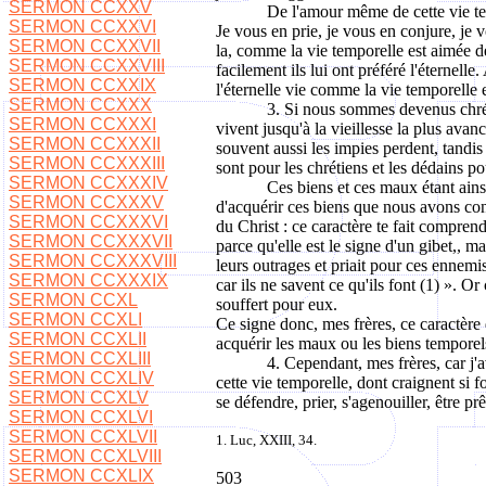
SERMON CCXXV
De l'amour même de cette vie temp
SERMON CCXXVI
Je vous en prie, je vous en conjure, je
SERMON CCXXVII
la, comme la vie temporelle est aimée de
SERMON CCXXVIII
facilement ils lui ont préféré l'éternel
SERMON CCXXIX
l'éternelle vie comme la vie temporelle e
SERMON CCXXX
3. Si nous sommes devenus chréti
SERMON CCXXXI
vivent jusqu'à la vieillesse la plus ava
SERMON CCXXXII
souvent aussi les impies perdent, tandis
SERMON CCXXXIII
sont pour les chrétiens et les dédains po
SERMON CCXXXIV
Ces biens et ces maux étant ainsi
SERMON CCXXXV
d'acquérir ces biens que nous avons con
SERMON CCXXXVI
du Christ : ce caractère te fait compren
SERMON CCXXXVII
parce qu'elle est le signe d'un gibet,, m
SERMON CCXXXVIII
leurs outrages et priait pour ces ennemi
SERMON CCXXXIX
car ils ne savent ce qu'ils font (1) ». Or
SERMON CCXL
souffert pour eux.
SERMON CCXLI
Ce signe donc, mes frères, ce caractère
SERMON CCXLII
acquérir les maux ou les biens temporels
SERMON CCXLIII
4. Cependant, mes frères, car j'
SERMON CCXLIV
cette vie temporelle, dont craignent si 
SERMON CCXLV
se défendre, prier, s'agenouiller, être prê
SERMON CCXLVI
SERMON CCXLVII
1. Luc, XXIII, 34.
SERMON CCXLVIII
SERMON CCXLIX
503