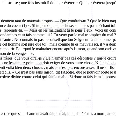
'instruise ; une fois instruit il doit persévérer. « Qui persévérera jusqu'à
iennent tant de mauvais propos. — Que voudrais-tu ? Que le bien naquit 
ce du coeur (1) ». Si tu peux quelque chose, si tu n'es pas méchant to
reprends-tu. — Mais en les maltraitant tu te joins à eux. Voici un consei
le condamnes et tu fais comme lui ? Tu veux par le mal triompher du mal
t l'autre. Ne connais-tu pas le conseil que ton Seigneur t'a fait donner p
 que cet homme soit pire que toi ; mais comme tu es mauvais ici, il y a 
aire mourir. Pourquoi le maltraiter encore après la mort, quand son cadavr
et non de la vengeance.
 frères, que vous dirai-je ? De n'aimer pas ces désordres ? Irai-je croir
ous ne les aimiez point ; on doit exiger de vous autre chose. Nul ne doit 
nti voilà bien deux choses ; mais ce n'est pas encore assez. Il ne suffisait
tablis. « Ce n'est pas sans raison, dit l'Apôtre, que le pouvoir porte le g
colère divine contre celui qui fait le mal. « Si donc tu fais le mal, poursui
st-ce que saint Laurent avait fait le mal, lui qui a été mis à mort par l