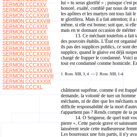
lui « tu seras glorifié » ; puisque c'est p
SERMON CCCXXV
honoré, exalté, comblé par nous de tant d
SERMON CCCXXVI
les apôtres et les martyrs ont tous fait l
SERMON CCCXXVII
te glorifiera. Mais il a fait attention; i
SERMON CCCXXVIII
même, si elle est bonne; soit que, si elle
SERMON CCCXXIX
mais en te donnant occasion de mériter d
SERMON CCCXXX
13. Ce méchant toutefois a fait t
SERMON CCCXXXI
des pouvoirs établis. L'État est organis
SERMON CCCXXXII
ils pas des supplices publics, ce sont 
SERMON CCCXXXIII
supplice, quand le glaive est déjà suspen
SERMON CCCXXXIV
chargé de frapper le condamné. Voici un
SERMON CCCXXXV
tour est condamné comme homicide. Encor
SERMON CCCXXXVI
SERMON CCCXXXVII
1.
Rom.
XIII, 3, 4. — 2.
Rom.
XIII, 1-4.
SERMON CCCXXXVIII
SERMON CCCXXXIX
SERMON CCCXL
châtiment suprême, comme il est frappé 
demande, la volonté de tuer un homme qui
méchants, ni de dire que les méchants n
difficile responsabilité de la mort d'au
t'appartient pas ? Rends compte de ta p
14. O Seigneur, de quel trait vo
pierre ». Cette parole grave et saisissante
laissèrent seule cette malheureuse femme.
Les bourreaux une fois partis, il n'y ava