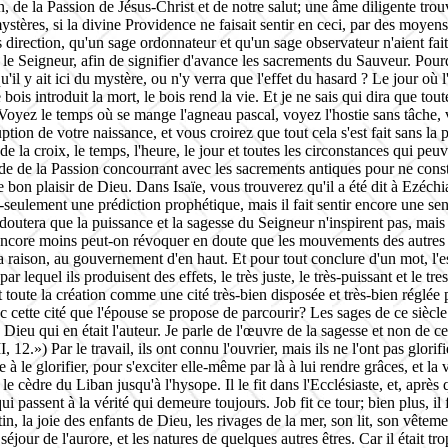
on, de la Passion de Jésus-Christ et de notre salut; une âme diligente tr
tères, si la divine Providence ne faisait sentir en ceci, par des moye
s direction, qu'un sage ordonnateur et qu'un sage observateur n'aient fa
le Seigneur, afin de signifier d'avance les sacrements du Sauveur. Pourquo
u'il y ait ici du mystère, ou n'y verra que l'effet du hasard ? Le jour où 
bois introduit la mort, le bois rend la vie. Et je ne sais qui dira que tout
 Voyez le temps où se mange l'agneau pascal, voyez l'hostie sans tâche, 
ruption de votre naissance, et vous croirez que tout cela s'est fait sans la
 de la croix, le temps, l'heure, le jour et toutes les circonstances qui peu
de de la Passion concourrant avec les sacrements antiques pour ne constit
 bon plaisir de Dieu. Dans Isaïe, vous trouverez qu'il a été dit à Ezéch
-seulement
une prédiction prophétique, mais il fait sentir encore une sen
 doutera que la puissance et la sagesse du Seigneur n'inspirent pas, mais 
, encore moins peut-on révoquer en doute que les mouvements des autres a
a raison, au gouvernement d'en haut. Et pour tout conclure d'un mot, l'ess
par lequel ils produisent des effets, le très juste, le
très-puissant
et le tre
it toute la création comme une cité
très-bien
disposée et
très-bien
réglée p
c cette cité que l'épouse se propose de parcourir? Les sages de ce siècle
e Dieu qui en était l'auteur. Je parle de l'œuvre de la sagesse et non de ce
, 12.») Par le travail, ils ont connu l'ouvrier, mais ils ne l'ont pas glor
ure à le glorifier, pour s'exciter elle-même par là à lui rendre grâces, 
s le cèdre du Liban jusqu'à l'hysope. Il le fit dans l'Ecclésiaste, et, apr
i passent à la vérité qui demeure toujours. Job fit ce tour; bien plus, il f
atin, la joie des enfants de Dieu, les rivages de la mer, son lit, son vêtem
 séjour de l'aurore, et les natures de quelques autres êtres. Car il était t