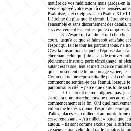
matière de vos méditations mais gardez-en la 
avez employé votre esprit à des pensées aiman
Psalmiste, « et étreignez-la » (
Psalm
.
XLVIII
L'étreinte dit plus que le circuit. L'étreinte e
l'ensemble et sans discernement des détails, 
successivement les parties qui le composent.
8. L'esprit qui a faim et qui cherche, 
court, jusqu'à ce que sa faim soit satisfaite e
l'esprit qui fait le tour les parcourt tous, ne 
C'est la raison pour laquelle l'épouse dans sa ma
cherchant celui qui j'aime sans le trouver null
pleinement instruite parle témoignage, ni ple
autant est faible, lent et inefficace ce ministèr
qu'ils présentent de lui une image variée; les 
Comment ne me reposerait-elle pas, la créatu
comment ne sentirai-je pas l'ennui, lorsque j
parcourrai la cité, » parce que dans toute sa be
9. Ce circuit ne me fatiguera pas, jus
s'arrêtera notre marche, lorsque nous aurons é
commencement et la fin. Oh! quel mouvement alor
enflamme le désir, quand l'esprit de celui qui 
d'ailes, placés « au milieu et autour du trône 
cesse
renaissant. « Au milieu, » parce que leu
autour, » ils sont comme exclus par la différe
ce siège, sinon celui dont parle l'apôtre, la l