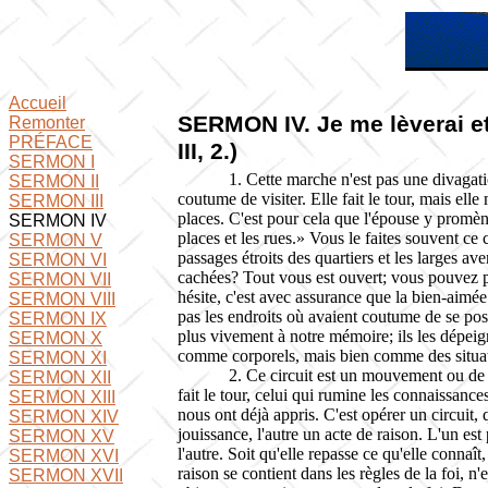
Accueil
SERMON
IV
. Je me lèverai e
Remonter
PRÉFACE
III, 2.)
SERMON I
1. Cette marche n'est pas une divagation
SERMON II
coutume de visiter. Elle fait le tour, mais elle
SERMON III
places. C'est pour cela que l'épouse y promène 
SERMON IV
places et les rues.» Vous le faites souvent ce c
SERMON V
passages étroits des quartiers et les larges av
SERMON VI
cachées? Tout vous est ouvert; vous pouvez pa
SERMON VII
hésite, c'est avec assurance que la bien-aimée
SERMON VIII
pas les endroits où avaient coutume de se pos
SERMON IX
plus vivement à notre mémoire; ils les dépeig
SERMON X
comme corporels, mais bien comme des situatio
SERMON XI
2. Ce circuit est un mouvement ou de sou
SERMON XII
fait le tour, celui qui rumine les connaissance
SERMON XIII
nous ont déjà appris. C'est opérer un circuit,
SERMON XIV
jouissance, l'autre un acte de raison. L'un est
SERMON XV
l'autre. Soit qu'elle repasse ce qu'elle connaît
SERMON XVI
raison se contient dans les règles de la foi, n'e
SERMON XVII