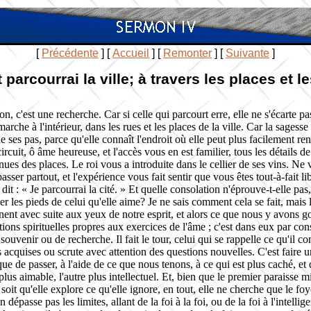
[
Précédente
]
[
Accueil
]
[
Remonter
]
[
Suivante
]
t parcourrai la ville; à travers les places et
, c'est une recherche. Car si celle qui parcourt erre, elle ne s'écarte pas
 marche à l'intérieur, dans les rues et les places de la ville. Car la sage
ses pas, parce qu'elle connaît l'endroit où elle peut plus facilement renc
ircuit, ô âme heureuse, et l'accès vous en est familier, tous les détails d
enues des places. Le roi vous a introduite dans le cellier de ses vins. Ne 
sser partout, et l'expérience vous fait sentir que vous êtes
tout-à-fait
li
 dit : « Je parcourrai la cité. » Et quelle consolation n'éprouve-t-elle p
er les pieds de celui qu'elle aime? Je ne sais comment cela se fait, mais
nent avec suite aux yeux de notre esprit, et alors ce que nous y avons g
ns spirituelles propres aux exercices de l'âme ; c'est dans eux par consé
venir ou de recherche. Il fait le tour, celui qui se rappelle ce qu'il conna
s acquises ou scrute avec attention des questions nouvelles. C'est faire un
 que de passer, à l'aide de ce que nous tenons, à ce qui est plus caché,
 plus aimable, l'autre plus intellectuel. Et, bien que le premier paraisse
, soit qu'elle explore ce qu'elle ignore, en tout, elle ne cherche que le fo
n dépasse pas les limites, allant de la foi à la foi, ou de la foi à l'intell