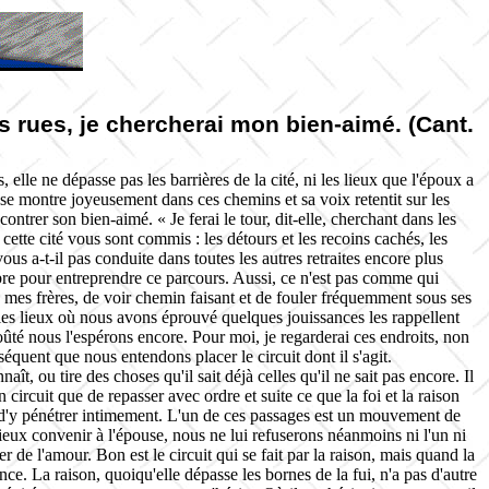
 les rues, je chercherai mon bien-aimé. (Cant.
, elle ne dépasse pas les barrières de la cité, ni les lieux que l'époux a
sse se montre joyeusement dans ces chemins et sa voix retentit sur les
ontrer son bien-aimé. « Je ferai le tour, dit-elle, cherchant dans les
e cette cité vous sont commis : les détours et les recoins cachés, les
vous a-t-il pas conduite dans toutes les autres retraites encore plus
bre pour entreprendre ce parcours. Aussi, ce n'est pas comme qui
as, mes frères, de voir chemin faisant et de fouler fréquemment sous ses
 les lieux où nous avons éprouvé quelques jouissances les rappellent
oûté nous l'espérons encore. Pour moi, je regarderai ces endroits, non
quent que nous entendons placer le circuit dont il s'agit.
ît, ou tire des choses qu'il sait déjà celles qu'il ne sait pas encore. Il
 circuit que de repasser avec ordre et suite ce que la foi et la raison
 et d'y pénétrer intimement. L'un de ces passages est un mouvement de
 mieux convenir à l'épouse, nous ne lui refuserons néanmoins ni l'un ni
yer de l'amour. Bon est le circuit qui se fait par la raison, mais quand la
igence. La raison, quoiqu'elle dépasse les bornes de la fui, n'a pas d'autre