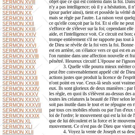
objet que ce qui est contenu dans la foi. Dans l
SERMON XVIII
n'y a pas intelligence; où il y a hésitation, il n
SERMON XIX
(pour parler ainsi), tient et possède la vérité dr
SERMON XX
mais se règle par l'autre. La raison veut quelq
SERMON XXI
ce qu'elle conçoit par la foi. Et si elle ne pe
SERMON XXII
s'efforce de s'élever sur la foi; cependant elle
SERMON XXIII
aide, et l'intelligence voit. Ce circuit est bon; 
SERMON XXIV
trompe entièrement s'il ne rapporte pas tout à 
SERMON XXV
de Dieu se révèle de la foi vers la foi. Bonne
SERMON XXVI
est en arrière, on s'élance vers ce qui est en a
SERMON XXVII
l'on rumine dans une affection nouvelle et fra
SERMON XXVIII
pénétré. Heureux circuit! L'épouse ne l'ignore 
SERMON XXIX
3. Quelle ville pourra mieux mériter 
SERMON XXX
peut être convenablement appelé cité de Dieu; c
SERMON XXXI
actions justes que produit la licence de l'esp
SERMON XXXII
n'ont point en vue. Ceux-là seuls sont vraiment
SERMON XXXIII
eux. Ils sont glorieux de deux manières : par 
SERMON XXXIV
les règle, en quoi ils s'élèvent au-dessus des 
SERMON XXXV
toutes les créatures la beauté de l'être selon 
SERMON XXXVI
soit pas inutile dans le tout et ne répugne en 
SERMON XXXVII
par tous ces mobiles réunis ou par l'un d'eux
SERMON XXXVIII
loi de l'ordre; le mouvement qui est la loi de
SERMON XXXIX
que de lui découlent et la force et le mouvem
SERMON XL
mouvement. Ce n'est pas de Dieu que vient qu'il
SERMON XLI
4. Voyez la vente de Joseph et sa des
SERMON XLII