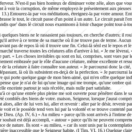
ferveur. N'est-il pas bien honteux de diminuer votre zèle, alors que vo
t à voir la corruption, de même employez-le présentement aux pieuses con
. 13.) Entourez-la par vos méditations, étreignez-la par votre amour. Entou
mbrasse le tout, le circuit passe d'un point à un autre. Le circuit parait 
tandis que' dans
lè
circuit nous examinons à loisir chaque point
tour-à-to
si quelques biens ne le rassasient pas toujours, en cherche d'autres; il 
t qu'il arrive à ce terme de sa marche où il ne trouve pas de terme. Aucun 
trouvant pas de repos là où il trouve une fin. Celui-là
sénl
est le repos et le
rché traverse toutes les créatures afin d'arriver à lui. « Je me lèverai, » d
e part. « Les choses invisibles qu sont en lui, comprises, sont vues par le
inement embrasée par le rôle d'aucune créature, même excellente et resse
e de la créature à faire connaître son auteur. « Je parcourrai donc la cité, 
dépassant, là où ils subsistent
en-deçà
de la perfection. « Je parcourrai la
re qui porte quelque gage de mon bien-aimé, qui m'en offre quelque indi
e pense que je n'ai de lui qu'une image qui me trompe, qu'une ombre qui m
lle enceinte partout je suis récréée, mais nulle part satisfaite.
qu'à ce qu'une entrée plus pleine me soit ouverte pour pénétrer dans le sa
té comblés des biens de votre. maison, Seigneur, lorsque j'aurai compris 
s, aller de lui vers lui, aller et revenir : aller par le désir, revenir pa
le voit et le possède tend vers lui par la volonté et se trouve contenté p
de Dieu. (
Ap
. IV, 6.) « Au milieu » parce qu'ils sont arrivés à l'intime 
r souhait est déjà accompli, « autour » parce qu'ils ne peuvent comprendre
nce de nature. Ils sont « au milieu, » car ils sont unis par la contempla
umière inaccessible que le Seigneur habite. (I
Tim
. VI, 16.) Quelque clai