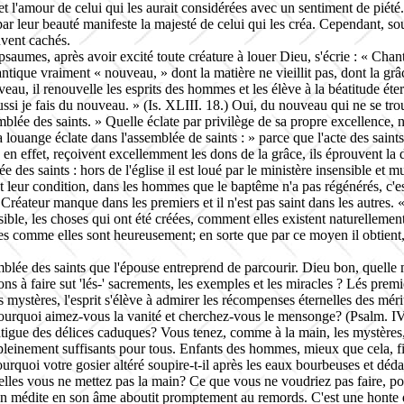
 et l'amour de celui qui les aurait considérées avec un sentiment de pié
 par leur beauté manifeste la majesté de celui qui les créa. Cependant, so
uvent cachés.
s psaumes, après avoir excité toute créature à louer Dieu, s'écrie : « C
antique vraiment « nouveau, » dont la matière ne vieillit pas, dont la g
veau, il renouvelle les esprits des hommes et les élève à la béatitude éte
ssi je fais du nouveau. » (
Is
.
XLIII
. 18.) Oui, du nouveau qui ne se trou
blée des saints. » Quelle éclate par privilège de sa propre excellence, 
uange éclate dans l'assemblée de saints : » parce que l'acte des saints la 
, en effet, reçoivent excellemment les dons de la grâce, ils éprouvent la 
ée des saints : hors de l'église il est loué par le ministère insensible et 
'est leur condition, dans les hommes que le baptême n'a pas régénérés, 
 Créateur manque dans les premiers et il n'est pas saint dans les autres.
ssible, les choses qui ont été créées, comment elles existent naturellement
nées comme elles sont heureusement; en sorte que par ce moyen il obtient,
ssemblée des saints que l'épouse entreprend de parcourir. Dieu bon, quell
ons à faire
sut
'lés-' sacrements, les exemples et les miracles ? Lés premie
s mystères, l'esprit s'élève à admirer les récompenses éternelles des mér
urquoi aimez-vous la vanité et cherchez-vous le mensonge? (
Psalm
. I
igue des délices caduques? Vous tenez, comme à la main, les mystères, 
 pleinement suffisants pour tous. Enfants des hommes, mieux que cela, f
pourquoi votre gosier altéré soupire-t-il après les eaux bourbeuses et dé
quelles vous ne mettez pas la main? Ce que vous ne voudriez pas faire, 
on médite en son âme aboutit promptement au remords. C'est une honte qu