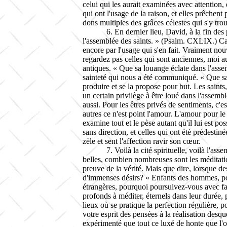
celui qui les aurait examinées avec attention,
qui ont l'usage de la raison, et elles prêchent
dons multiples des grâces célestes qui s'y tro
6. En dernier lieu, David, à la fin de
l'assemblée des saints. » (
Psalm
.
CXLIX
.) C
encore par l'usage qui s'en fait. Vraiment nou
regardez pas celles qui sont anciennes, moi au
antiques. « Que sa louange éclate dans l'assem
sainteté qui nous a été communiqué. « Que sa lo
produire et se la propose pour but. Les saints
un certain privilège à être loué dans l'assembl
aussi. Pour les êtres privés de sentiments, c
autres ce n'est point l'amour. L'amour pour le
examine tout et le pèse autant qu'il lui est po
sans direction, et celles qui ont été prédesti
zèle et sent l'affection ravir son cœur.
7. Voilà la cité spirituelle, voilà l'a
belles, combien nombreuses sont les méditati
preuve de la vérité. Mais que dire, lorsque de
d'immenses désirs? « Enfants des hommes, po
étrangères, pourquoi poursuivez-vous avec fat
profonds à méditer, éternels dans leur durée,
lieux où se pratique la perfection régulière, 
votre esprit des pensées à la réalisation des
expérimenté que tout ce luxé de honte que l'