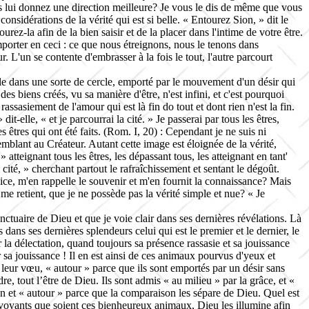
us lui donnez une direction meilleure? Je vous le dis de même que vous
sidérations de la vérité qui est si belle. « Entourez Sion, » dit le
rez-la afin de la bien saisir et de la placer dans l'intime de votre être.
l'emporter en ceci : ce que nous étreignons, nous le tenons dans
ur
. L'un se contente d'embrasser à la fois le tout, l'autre parcourt
roule dans une sorte de cercle, emporté par le mouvement d'un désir qui
des biens créés, vu sa manière d'être, n'est infini, et c'est pourquoi
 rassasiement de l'amour qui est là fin do tout et dont rien n'est la fin.
it-elle, « et je parcourrai la cité. » Je passerai par tous les êtres,
s êtres qui ont été faits. (Rom. I,
20) : Cependant je ne suis ni
mblant au Créateur. Autant cette image est éloignée de la vérité,
» atteignant tous les êtres, les dépassant tous, les atteignant en tant'
 cité, » cherchant partout le rafraîchissement et sentant le dégoût.
ce, m'en rappelle le souvenir et m'en fournit la connaissance? Mais
e retient, que je ne possède pas la vérité simple et nue? « Je
nctuaire de Dieu et que je voie clair dans ses dernières révélations. Là
dans ses dernières splendeurs celui qui est le premier et le dernier, le
r la délectation, quand toujours sa présence rassasie et sa jouissance
ar sa jouissance ! Il en est ainsi de ces animaux pourvus d'yeux et
de leur vœu, « autour » parce que ils sont emportés par un désir sans
, tout l’être de Dieu. Ils sont admis « au milieu » par la grâce, et «
tion et « autour » parce que la comparaison les sépare de Dieu. Quel est
rvoyants que soient ces bienheureux animaux, Dieu les illumine afin