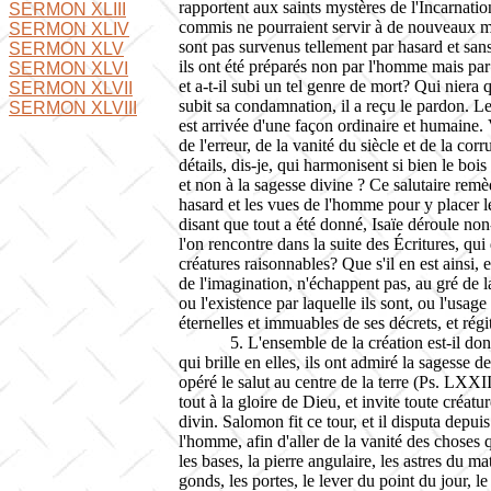
rapportent aux saints mystères de l'Incarnati
SERMON XLIII
commis ne pourraient servir à de nouveaux mys
SERMON XLIV
sont pas survenus tellement par hasard et san
SERMON XLV
ils ont été préparés non par l'homme mais par 
SERMON XLVI
et a-t-il subi un tel genre de mort? Qui niera q
SERMON XLVII
subit sa condamnation, il a reçu le pardon. Le 
SERMON XLVIII
est arrivée d'une façon ordinaire et humaine.
de l'erreur, de la vanité du siècle et de la cor
détails, dis-je, qui harmonisent si bien le bois
et non à la sagesse divine ? Ce salutaire remè
hasard et les vues de l'homme pour y placer le
disant que tout a été donné, Isaïe déroule
non
l'on rencontre dans la suite des Écritures, qui
créatures raisonnables? Que s'il en est ainsi
de l'imagination, n'échappent pas, au gré de l
ou l'existence par laquelle ils sont, ou l'usage 
éternelles et immuables de ses décrets, et rég
5. L'ensemble de la création est-il don
qui brille en elles, ils ont admiré la sagesse d
opéré le salut au centre de la terre (Ps. LXXIII
tout à la gloire de Dieu, et invite toute créat
divin. Salomon fit ce tour, et il disputa depui
l'homme, afin d'aller de la vanité des choses qu
les bases, la pierre angulaire, les astres du m
gonds, les portes, le lever du point du jour, le