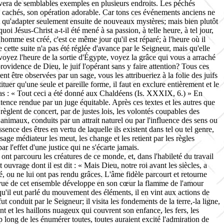
ouvera de semblables exemples en plusieurs endroits. Les péchés
ns cachés, son opération adorable. Car tons ces événements anciens ne
it qu'adapter seulement ensuite de nouveaux mystères; mais bien plutôt
i Jésus-Christ a-t-il été mené à sa passion, à telle heure, à tel jour,
l'homme est créé, c'est ce même jour qu'il est réparé; à l'heure où il
e cette suite n'a pas été réglée d'avance par le Seigneur, mais qu'elle
voyez l'heure de la sortie d'Égypte, voyez la grâce qui vous a arraché
 providence de Dieu, le juif l'opérant sans y faire attention? Tous ces
vent être observées par un sage, vous les attribueriez à la folie des juifs
uer qu'une seule et pareille forme, il faut en exclure entièrement et le
ias : « Tout ceci a été donné aux Chaldéens (
Is
. XXXIX, 6.) » En
tence rendue par un juge équitable. Après ces textes et les autres que
règlent de concert, par de justes lois, les volontés coupables des
nimaux, conduits par un attrait naturel ou par l'influence des sens ou
ence des êtres en vertu de laquelle ils existent dans tel ou tel genre,
ssage médiateur les meut, les change et les retient par les règles
ar l'effet d'une justice qui ne s'écarte jamais.
 ont parcouru les créatures de ce monde, et, dans l'habileté du travail
t ouvrage dont il est dit : « Mais Dieu, notre roi avant les siècles, a
ifié, ou ne lui ont pas rendu grâces. L'âme fidèle parcourt et retourne
et la vue de cet ensemble développe en son cœur la flamme de l'amour
ès qu'il eut parlé du mouvement des éléments, il en vint aux actions de
ut conduit par le Seigneur; il visita les fondements de la terre,-la ligne,
ent et les haillons nuageux qui couvrent son enfance, les fers, les
rop long de les énumérer toutes, toutes auraient excité l'admiration de