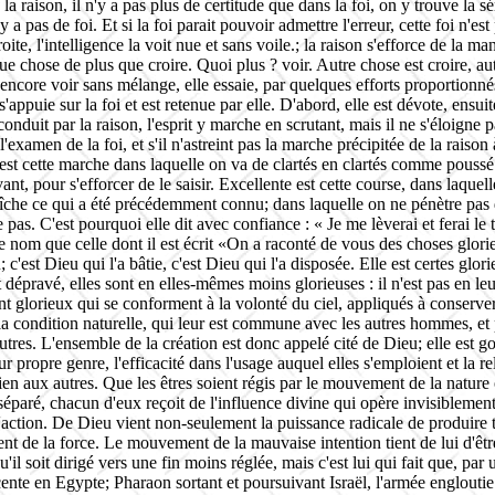
a raison, il n'y a pas plus de certitude que dans la foi, on y trouve la sé
'y a pas de foi. Et si la foi parait pouvoir admettre l'erreur, cette foi n'es
oite, l'intelligence la voit nue et sans voile.; la raison s'efforce de la man
ue chose de plus que croire. Quoi plus ? voir. Autre chose est croire, aut
ut encore voir sans mélange, elle essaie, par quelques efforts proportionné
 s'appuie sur la foi et est retenue par elle. D'abord, elle est dévote, ensui
conduit par la raison, l'esprit y marche en scrutant, mais il ne s'éloigne pas d
l'examen de la foi, et s'il n'astreint pas la marche précipitée de la raison
 est cette marche dans laquelle on va de clartés en clartés comme poussé p
vant, pour s'efforcer de le saisir. Excellente est cette course, dans laque
îche ce qui a été précédemment connu; dans laquelle on ne pénètre pas de
pas. C'est pourquoi elle dit avec confiance : « Je me lèverai et ferai le t
ce nom que celle dont il est écrit «On a raconté de vous des choses glo
'est Dieu qui l'a bâtie, c'est Dieu qui l'a disposée. Elle est certes glorie
rit dépravé, elles sont en elles-mêmes moins glorieuses : il n'est pas en 
 glorieux qui se conforment à la volonté du ciel, appliqués à conserver la
la condition naturelle, qui leur est commune avec les autres hommes, et p
autres. L'ensemble de la création est donc appelé cité de Dieu; elle est g
leur propre genre, l'efficacité dans l'usage auquel elles s'emploient et la
rien aux autres. Que les êtres soient régis par le mouvement de la nature o
 séparé, chacun d'eux reçoit de l'influence divine qui opère invisiblem
 l'action. De Dieu vient
non-seulement
la puissance radicale de produire 
ent de la force. Le mouvement de la mauvaise intention tient de lui d'êt
 soit dirigé vers une fin moins réglée, mais c'est lui qui fait que, par u
cente en Egypte; Pharaon sortant et poursuivant Israël, l'armée englout