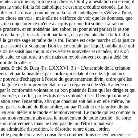
rénité : aucune ne, trompe ou n'hésite. Où il y a hésitation ou erreur, il
t pas la vraie foi, la foi catholique : c'est une crédulité erronée. La foi
ifester. La raison, courant entre la foi et l'intelligence, s'élève à l'une,
re chose est voir : mais elle ne s'efforce de voir que les données, que
s, de conjecturer ce qu'elle a acquis par une foi solide. La raison
te prudente, et en troisième lieu sobre; et (pour ainsi parler) la raison
e la foi, il y est instruit par la foi, et s'y tient attaché à la foi. Il se
 à la gravité sage et mûre de la foi. Bonne est cette marche où la justice
ar l'esprit du Seigneur. Bon est ce circuit, par lequel, oubliant ce qui
lle on ne saisit pas toujours des vérités nouvelles et cachées, mais où
 suite ce qui reste à voir, mais on revoit souvent ce qui a déjà été
our de la ville. »
rieuses, E cité de Dieu (Ps. LXXXVI, 3.) » L'ensemble de la création
use, et par la beauté et par l'ordre qui éclatent en elle. Quant aux
leur pouvoir d'échapper à l'ordre du gouvernement divin, ordre qu'elles
 grâce de leur premier état, ou à la réparer si elle s'était altérée en
ar la conformité volontaire au bon plaisir de Dieu qui les dirige et qui
ouvernée, en effet, par les lois de sa volonté. C'est Dieu qui donne à
 relation avec l'ensemble, afin que chacune soit belle en elle-même, ne
u par la volonté du libre arbitre, ou par l'instinct de la grâce divine,
ent en son intérieur le mode et le mouvement. Le mode qui est comme la
tout mouvement, mais aussi le mouvement de toute faculté ; de sorte
re un mouvement, mais ne tient pas de lui d'être un mauvais
ne admirable disposition, le désordre rentre dans, l'ordre.
ie et le peuple élu sauvé; considérez comment tous ces événements se