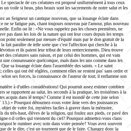
té. Le spectacle de ces créatures est proposé uniformément à tous ceux
us un voile si beau, plus beaux sont les sacrements de notre salut et les
hantez an Seigneur un cantique nouveau, que sa louange éclate dans
râce ne se fatigue pas, chant toujours nouveau par l'amour, plus nouveau
rnelle. Enfin on lit : «Ne vous rappelez pas les choses premières, ne
ve pas dans les lois de la nature qui ont leur cours depuis les temps
non point seulement par mesure d'équité mais par le don gratuit de la
fait paraître de telle sorte que c'est l'affection qui cherche à la
dévotion et ils paient leur tribut de leurs remerciements. Dieu trouve
muet des créatures sans raison, et par celui des hommes, qui est vain
c'est une connaissance quelconque, mais dans les uns comme dans les
 « Que sa louange éclate dans l'assemblée des saints. » Le saint
; celles qui ont été réglées, comment elles ne restent pas' sans ordre et
 selon ses forces, la connaissance de l'auteur de tout; il enflamme son
e matière à d'utiles considérations! Qui pourrait assez estimer combien
rs se rapportent au salut, les seconds à la pratique, les troisièmes à la
ites acquis dans lé temps? Comme il est inondé de cette joie selon
V 13.) » Pourquoi détournez-vous votre âme vers des jouissances
objet de votre foi, mystères faciles à graver dans la mémoire,
ils du
très-haut
, élèves de la religion, qui foulez aux pieds, ce pavé des
daigne-t-il celles qui viennent du ciel? Pourquoi admettez-vous clans
pourquoi le ruminer avec soin dans votre pensée? Vous avez souvent
e de le dire, c'est un tourment que de le faire. Changez donc la